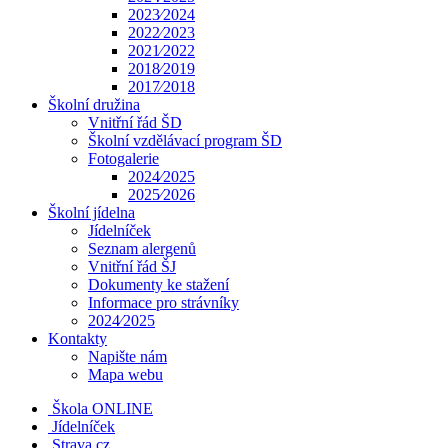
2023⁄2024
2022⁄2023
2021⁄2022
2018⁄2019
2017⁄2018
Školní družina
Vnitřní řád ŠD
Školní vzdělávací program ŠD
Fotogalerie
2024⁄2025
2025⁄2026
Školní jídelna
Jídelníček
Seznam alergenů
Vnitřní řád ŠJ
Dokumenty ke stažení
Informace pro strávníky
2024⁄2025
Kontakty
Napište nám
Mapa webu
Škola ONLINE
Jídelníček
Strava.cz