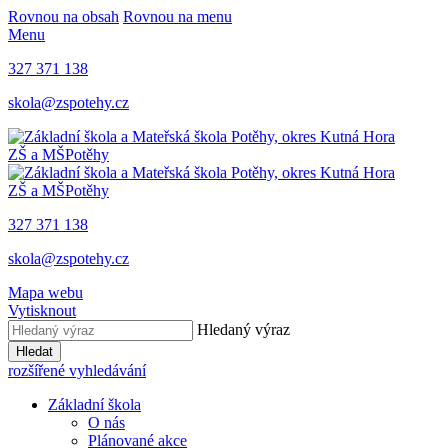
Rovnou na obsah
Rovnou na menu
Menu
327 371 138
skola@zspotehy.cz
ZŠ a MŠ
Potěhy
ZŠ a MŠ
Potěhy
327 371 138
skola@zspotehy.cz
Mapa webu
Vytisknout
Hledaný výraz
Hledat
rozšířené vyhledávání
Základní škola
O nás
Plánované akce