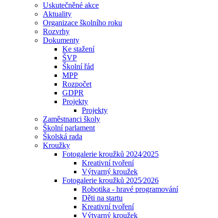
Uskutečněné akce
Aktuality
Organizace školního roku
Rozvrhy
Dokumenty
Ke stažení
ŠVP
Školní řád
MPP
Rozpočet
GDPR
Projekty
Projekty
Zaměstnanci školy
Školní parlament
Školská rada
Kroužky
Fotogalerie kroužků 2024⁄2025
Kreativní tvoření
Výtvarný kroužek
Fotogalerie kroužků 2025⁄2026
Robotika - hravé programování
Děti na startu
Kreativní tvoření
Výtvarný kroužek