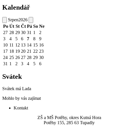
Kalendář
Srpen
2026
Po
Út
St
Čt
Pá
So
Ne
27
28
29
30
31
1
2
3
4
5
6
7
8
9
10
11
12
13
14
15
16
17
18
19
20
21
22
23
24
25
26
27
28
29
30
31
1
2
3
4
5
6
Svátek
Svátek má
Lada
Mohlo by vás zajímat
Kontakt
ZŠ a MŠ Potěhy, okres Kutná Hora
Potěhy 155, 285 63 Tupadly