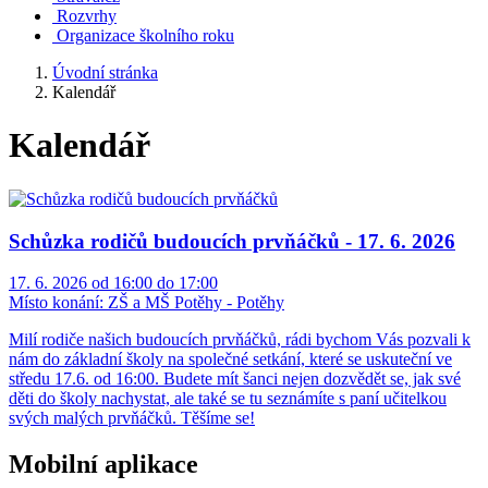
Rozvrhy
Organizace školního roku
Úvodní stránka
Kalendář
Kalendář
Schůzka rodičů budoucích prvňáčků - 17. 6. 2026
17. 6. 2026 od 16:00 do 17:00
Místo konání:
ZŠ a MŠ Potěhy - Potěhy
Milí rodiče našich budoucích prvňáčků, rádi bychom Vás pozvali k
nám do základní školy na společné setkání, které se uskuteční ve
středu 17.6. od 16:00. Budete mít šanci nejen dozvědět se, jak své
děti do školy nachystat, ale také se tu seznámíte s paní učitelkou
svých malých prvňáčků. Těšíme se!
Mobilní aplikace