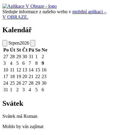
Sledujte informace z našeho webu v
mobilní aplikaci –
V OBRAZE.
Kalendář
Srpen
2026
Po
Út
St
Čt
Pá
So
Ne
27
28
29
30
31
1
2
3
4
5
6
7
8
9
10
11
12
13
14
15
16
17
18
19
20
21
22
23
24
25
26
27
28
29
30
31
1
2
3
4
5
6
Svátek
Svátek má
Roman
Mohlo by vás zajímat