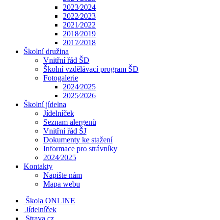
2023⁄2024
2022⁄2023
2021⁄2022
2018⁄2019
2017⁄2018
Školní družina
Vnitřní řád ŠD
Školní vzdělávací program ŠD
Fotogalerie
2024⁄2025
2025⁄2026
Školní jídelna
Jídelníček
Seznam alergenů
Vnitřní řád ŠJ
Dokumenty ke stažení
Informace pro strávníky
2024⁄2025
Kontakty
Napište nám
Mapa webu
Škola ONLINE
Jídelníček
Strava.cz