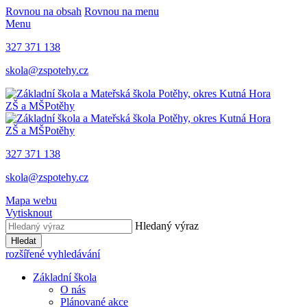
Rovnou na obsah
Rovnou na menu
Menu
327 371 138
skola@zspotehy.cz
ZŠ a MŠ
Potěhy
ZŠ a MŠ
Potěhy
327 371 138
skola@zspotehy.cz
Mapa webu
Vytisknout
Hledaný výraz
Hledat
rozšířené vyhledávání
Základní škola
O nás
Plánované akce