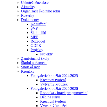
Uskutečněné akce
Aktuality
Organizace školního roku
Rozvrhy
Dokumenty
Ke stažení
ŠVP
Školní řád
MPP
Rozpočet
GDPR
Projekty
Projekty
Zaměstnanci školy
Školní parlament
Školská rada
Kroužky
Fotogalerie kroužků 2024⁄2025
Kreativní tvoření
Výtvarný kroužek
Fotogalerie kroužků 2025⁄2026
Robotika - hravé programování
Děti na startu
Kreativní tvoření
Výtvarný kroužek