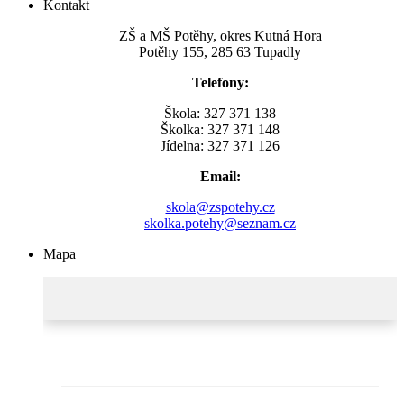
Kontakt
ZŠ a MŠ Potěhy, okres Kutná Hora
Potěhy 155, 285 63 Tupadly
Telefony:
Škola: 327 371 138
Školka: 327 371 148
Jídelna: 327 371 126
Email:
skola@zspotehy.cz
skolka.potehy@seznam.cz
Mapa