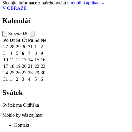
Sledujte informace z našeho webu v
mobilní aplikaci –
V OBRAZE.
Kalendář
Srpen
2026
Po
Út
St
Čt
Pá
So
Ne
27
28
29
30
31
1
2
3
4
5
6
7
8
9
10
11
12
13
14
15
16
17
18
19
20
21
22
23
24
25
26
27
28
29
30
31
1
2
3
4
5
6
Svátek
Svátek má
Oldřiška
Mohlo by vás zajímat
Kontakt