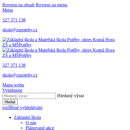
Rovnou na obsah
Rovnou na menu
Menu
327 371 138
skola@zspotehy.cz
ZŠ a MŠ
Potěhy
ZŠ a MŠ
Potěhy
327 371 138
skola@zspotehy.cz
Mapa webu
Vytisknout
Hledaný výraz
Hledat
rozšířené vyhledávání
Základní škola
O nás
Plánované akce