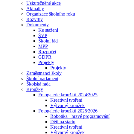
Uskutečněné akce
Aktuality
Organizace školního roku
Rozvrhy
Dokumenty
Ke stažení
ŠVP
Školní řád
MPP
Rozpočet
GDPR
Projekty
Projekty
Zaměstnanci školy
Školní parlament
Školská rada
Kroužky
Fotogalerie kroužků 2024⁄2025
Kreativní tvoření
Výtvarný kroužek
Fotogalerie kroužků 2025⁄2026
Robotika - hravé programování
Děti na startu
Kreativní tvoření
Výtvarný kroužek