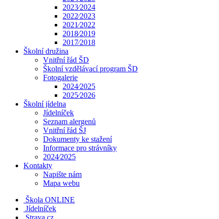
2023⁄2024
2022⁄2023
2021⁄2022
2018⁄2019
2017⁄2018
Školní družina
Vnitřní řád ŠD
Školní vzdělávací program ŠD
Fotogalerie
2024⁄2025
2025⁄2026
Školní jídelna
Jídelníček
Seznam alergenů
Vnitřní řád ŠJ
Dokumenty ke stažení
Informace pro strávníky
2024⁄2025
Kontakty
Napište nám
Mapa webu
Škola ONLINE
Jídelníček
Strava.cz