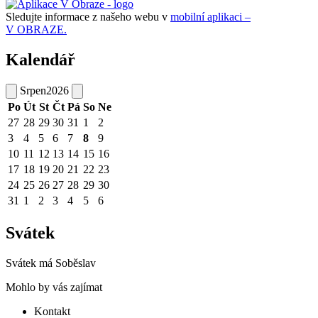
Sledujte informace z našeho webu v
mobilní aplikaci –
V OBRAZE.
Kalendář
Srpen
2026
Po
Út
St
Čt
Pá
So
Ne
27
28
29
30
31
1
2
3
4
5
6
7
8
9
10
11
12
13
14
15
16
17
18
19
20
21
22
23
24
25
26
27
28
29
30
31
1
2
3
4
5
6
Svátek
Svátek má
Soběslav
Mohlo by vás zajímat
Kontakt