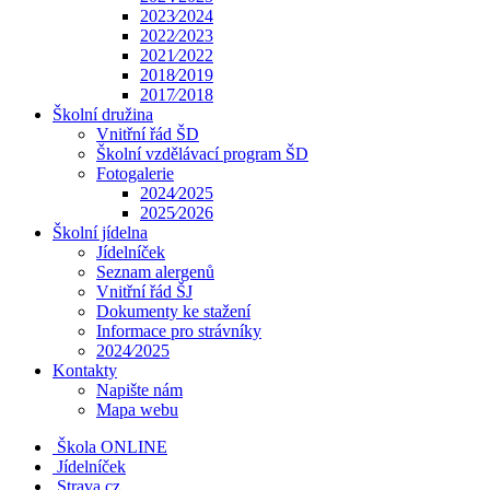
2023⁄2024
2022⁄2023
2021⁄2022
2018⁄2019
2017⁄2018
Školní družina
Vnitřní řád ŠD
Školní vzdělávací program ŠD
Fotogalerie
2024⁄2025
2025⁄2026
Školní jídelna
Jídelníček
Seznam alergenů
Vnitřní řád ŠJ
Dokumenty ke stažení
Informace pro strávníky
2024⁄2025
Kontakty
Napište nám
Mapa webu
Škola ONLINE
Jídelníček
Strava.cz