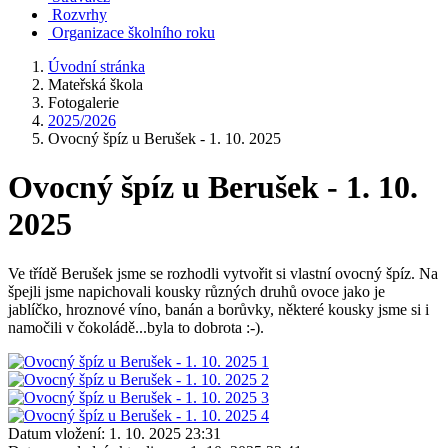
Rozvrhy
Organizace školního roku
Úvodní stránka
Mateřská škola
Fotogalerie
2025/2026
Ovocný špíz u Berušek - 1. 10. 2025
Ovocný špíz u Berušek - 1. 10.
2025
Ve třídě Berušek jsme se rozhodli vytvořit si vlastní ovocný špíz. Na
špejli jsme napichovali kousky různých druhů ovoce jako je
jablíčko, hroznové víno, banán a borůvky, některé kousky jsme si i
namočili v čokoládě...byla to dobrota :-).
Datum vložení:
1. 10. 2025 23:31