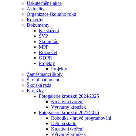
Uskutečněné akce
Aktuality
Organizace školního roku
Rozvrhy
Dokumenty
Ke stažení
ŠVP
Školní řád
MPP
Rozpočet
GDPR
Projekty
Projekty
Zaměstnanci školy
Školní parlament
Školská rada
Kroužky
Fotogalerie kroužků 2024⁄2025
Kreativní tvoření
Výtvarný kroužek
Fotogalerie kroužků 2025⁄2026
Robotika - hravé programování
Děti na startu
Kreativní tvoření
Výtvarný kroužek