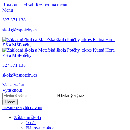
Rovnou na obsah
Rovnou na menu
Menu
327 371 138
skola@zspotehy.cz
ZŠ a MŠ
Potěhy
ZŠ a MŠ
Potěhy
327 371 138
skola@zspotehy.cz
Mapa webu
Vytisknout
Hledaný výraz
Hledat
rozšířené vyhledávání
Základní škola
O nás
Plánované akce