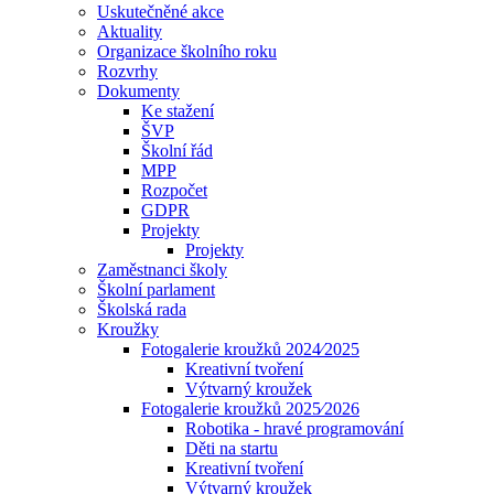
Uskutečněné akce
Aktuality
Organizace školního roku
Rozvrhy
Dokumenty
Ke stažení
ŠVP
Školní řád
MPP
Rozpočet
GDPR
Projekty
Projekty
Zaměstnanci školy
Školní parlament
Školská rada
Kroužky
Fotogalerie kroužků 2024⁄2025
Kreativní tvoření
Výtvarný kroužek
Fotogalerie kroužků 2025⁄2026
Robotika - hravé programování
Děti na startu
Kreativní tvoření
Výtvarný kroužek