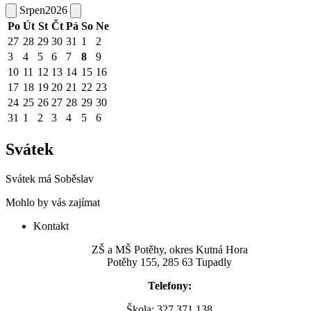
Srpen
2026
Po
Út
St
Čt
Pá
So
Ne
27
28
29
30
31
1
2
3
4
5
6
7
8
9
10
11
12
13
14
15
16
17
18
19
20
21
22
23
24
25
26
27
28
29
30
31
1
2
3
4
5
6
Svátek
Svátek má
Soběslav
Mohlo by vás zajímat
Kontakt
ZŠ a MŠ Potěhy, okres Kutná Hora
Potěhy 155, 285 63 Tupadly
Telefony:
Škola: 327 371 138