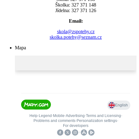
Školka: 327 371 148
Jídelna: 327 371 126
Email:
skola@zspotehy.cz
skolka.potehy@seznam.cz
Mapa