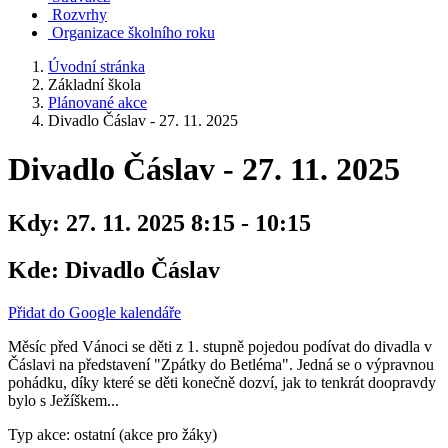
Rozvrhy
Organizace školního roku
Úvodní stránka
Základní škola
Plánované akce
Divadlo Čáslav - 27. 11. 2025
Divadlo Čáslav - 27. 11. 2025
Kdy:
27. 11. 2025 8:15 - 10:15
Kde:
Divadlo Čáslav
Přidat do Google kalendáře
Měsíc před Vánoci se děti z 1. stupně pojedou podívat do divadla v
Čáslavi na představení "Zpátky do Betléma". Jedná se o výpravnou
pohádku, díky které se děti konečně dozví, jak to tenkrát doopravdy
bylo s Ježíškem...
Typ akce: ostatní (akce pro žáky)