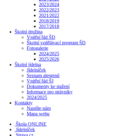
2023⁄2024
2022⁄2023
2021⁄2022
2018⁄2019
2017⁄2018
Školní družina
Vnitřní řád ŠD
Školní vzdělávací program ŠD
Fotogalerie
2024⁄2025
2025⁄2026
Školní jídelna
Jídelníček
Seznam alergenů
Vnitřní řád ŠJ
Dokumenty ke stažení
Informace pro strávníky
2024⁄2025
Kontakty
Napište nám
Mapa webu
Škola ONLINE
Jídelníček
Strava.cz