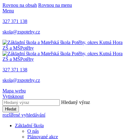
Rovnou na obsah
Rovnou na menu
Menu
327 371 138
skola@zspotehy.cz
ZŠ a MŠ
Potěhy
ZŠ a MŠ
Potěhy
327 371 138
skola@zspotehy.cz
Mapa webu
Vytisknout
Hledaný výraz
Hledat
rozšířené vyhledávání
Základní škola
O nás
Plánované akce