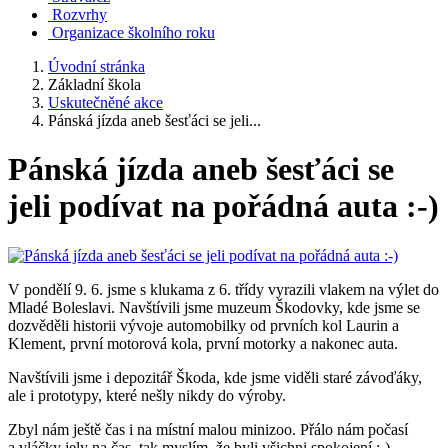
Rozvrhy
Organizace školního roku
Úvodní stránka
Základní škola
Uskutečněné akce
Pánská jízda aneb šesťáci se jeli...
Pánská jízda aneb šesťáci se
jeli podívat na pořádná auta :-)
V pondělí 9. 6. jsme s klukama z 6. třídy vyrazili vlakem na výlet do
Mladé Boleslavi. Navštívili jsme muzeum Škodovky, kde jsme se
dozvěděli historii vývoje automobilky od prvních kol Laurin a
Klement, první motorová kola, první motorky a nakonec auta.
Navštívili jsme i depozitář Škoda, kde jsme viděli staré závoďáky,
ale i prototypy, které nešly nikdy do výroby.
Zbyl nám ještě čas i na místní malou minizoo. Přálo nám počasí
a vláčky jely na čas, tak myslím, že byli všichni spokojení :-).