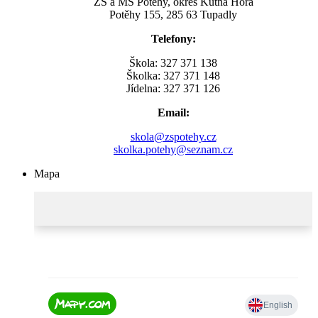
ZŠ a MŠ Potěhy, okres Kutná Hora
Potěhy 155, 285 63 Tupadly
Telefony:
Škola: 327 371 138
Školka: 327 371 148
Jídelna: 327 371 126
Email:
skola@zspotehy.cz
skolka.potehy@seznam.cz
Mapa