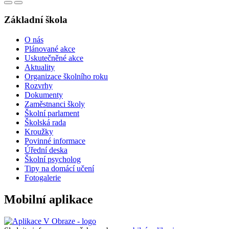
Základní škola
O nás
Plánované akce
Uskutečněné akce
Aktuality
Organizace školního roku
Rozvrhy
Dokumenty
Zaměstnanci školy
Školní parlament
Školská rada
Kroužky
Povinné informace
Úřední deska
Školní psycholog
Tipy na domácí učení
Fotogalerie
Mobilní aplikace