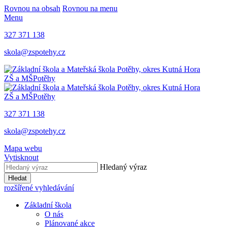
Rovnou na obsah
Rovnou na menu
Menu
327 371 138
skola@zspotehy.cz
ZŠ a MŠ
Potěhy
ZŠ a MŠ
Potěhy
327 371 138
skola@zspotehy.cz
Mapa webu
Vytisknout
Hledaný výraz
Hledat
rozšířené vyhledávání
Základní škola
O nás
Plánované akce