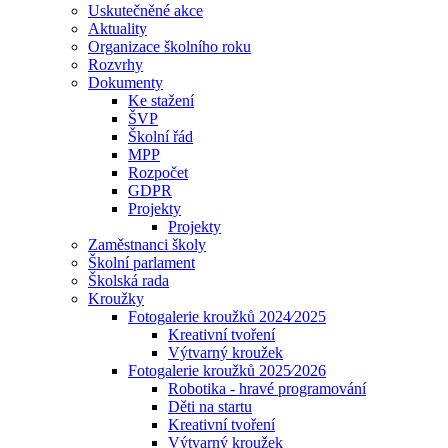
Uskutečněné akce
Aktuality
Organizace školního roku
Rozvrhy
Dokumenty
Ke stažení
ŠVP
Školní řád
MPP
Rozpočet
GDPR
Projekty
Projekty
Zaměstnanci školy
Školní parlament
Školská rada
Kroužky
Fotogalerie kroužků 2024⁄2025
Kreativní tvoření
Výtvarný kroužek
Fotogalerie kroužků 2025⁄2026
Robotika - hravé programování
Děti na startu
Kreativní tvoření
Výtvarný kroužek