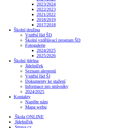
2023⁄2024
2022⁄2023
2021⁄2022
2018⁄2019
2017⁄2018
Školní družina
Vnitřní řád ŠD
Školní vzdělávací program ŠD
Fotogalerie
2024⁄2025
2025⁄2026
Školní jídelna
Jídelníček
Seznam alergenů
Vnitřní řád ŠJ
Dokumenty ke stažení
Informace pro strávníky
2024⁄2025
Kontakty
Napište nám
Mapa webu
Škola ONLINE
Jídelníček
Strava.cz