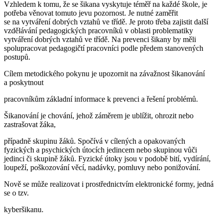
Vzhledem k tomu, že se šikana vyskytuje téměř na každé škole, je
potřeba věnovat tomuto jevu pozornost. Je nutné zaměřit
se na vytváření dobrých vztahů ve třídě. Je proto třeba zajistit další
vzdělávání pedagogických pracovníků v oblasti problematiky
vytváření dobrých vztahů ve třídě. Na prevenci šikany by měli
spolupracovat pedagogičtí pracovníci podle předem stanovených
postupů.
Cílem metodického pokynu je upozornit na závažnost šikanování
a poskytnout
pracovníkům základní informace k prevenci a řešení problémů.
Šikanování je chování, jehož záměrem je ublížit, ohrozit nebo
zastrašovat žáka,
případně skupinu žáků. Spočívá v cílených a opakovaných
fyzických a psychických útocích jedincem nebo skupinou vůči
jedinci či skupině žáků. Fyzické útoky jsou v podobě bití, vydírání,
loupeží, poškozování věcí, nadávky, pomluvy nebo ponižování.
Nově se může realizovat i prostřednictvím elektronické formy, jedná
se o tzv.
kyberšikanu.