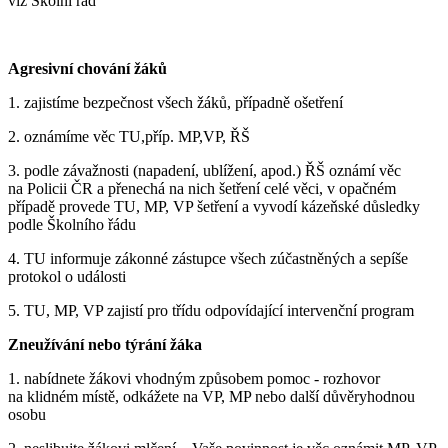
viz Školní řád
Agresivní chování žáků
1. zajistíme bezpečnost všech žáků, případně ošetření
2. oznámíme věc TU,příp. MP,VP, ŘŠ
3. podle závažnosti (napadení, ublížení, apod.) ŘŠ oznámí věc
na Policii ČR a přenechá na nich šetření celé věci, v opačném
případě provede TU, MP, VP šetření a vyvodí kázeňské důsledky
podle Školního řádu
4. TU informuje zákonné zástupce všech zúčastněných a sepíše
protokol o události
5. TU, MP, VP zajistí pro třídu odpovídající intervenční program
Zneužívání nebo týrání žáka
1. nabídnete žákovi vhodným způsobem pomoc - rozhovor
na klidném místě, odkážete na VP, MP nebo další důvěryhodnou
osobu