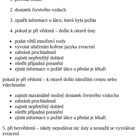
dostatek čerstvého vzduch
opatřit informace o látce, která byla požita
pokud je při vědomí – došlo k otravě ústy
podat větší množství vody
vyvolat stlačením kořene jazyka zvracení
zabránit prochladnutí
zajistit nepřetržitý dohled
ošetřit případná poranění
zjistit informace o požité látce a předat je lékaři
pokud je při vědomí – k otravě došlo nitrožilní cestou nebo
vdechnutím
zajistit maximálně možný dostatek čerstvého vzduchu
zabránit prochladnutí
zajistit nepřetržitý dohled
ošetřit případná poranění
zjistit informace o požité látce a předat je lékaři
5. při bezvědomí – nikdy nepodávat nic ústy a nesnažit se vyvolávat
zvracení