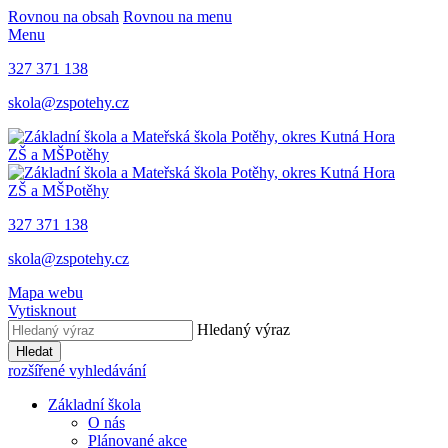
Rovnou na obsah
Rovnou na menu
Menu
327 371 138
skola@zspotehy.cz
ZŠ a MŠ
Potěhy
ZŠ a MŠ
Potěhy
327 371 138
skola@zspotehy.cz
Mapa webu
Vytisknout
Hledaný výraz
Hledat
rozšířené vyhledávání
Základní škola
O nás
Plánované akce