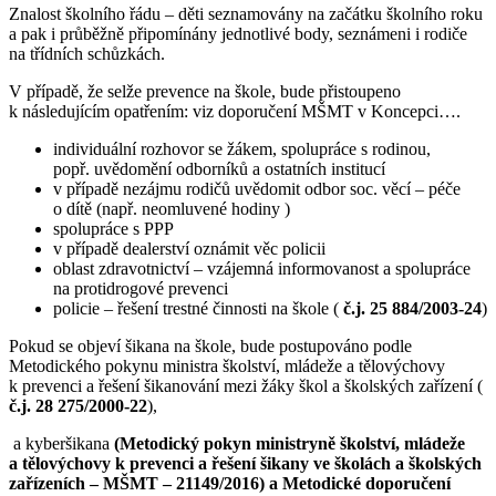
Znalost školního řádu – děti seznamovány na začátku školního roku
a pak i průběžně připomínány jednotlivé body, seznámeni i rodiče
na třídních schůzkách.
V případě, že selže prevence na škole, bude přistoupeno
k následujícím opatřením: viz doporučení MŠMT v Koncepci….
individuální rozhovor se žákem, spolupráce s rodinou,
popř. uvědomění odborníků a ostatních institucí
v případě nezájmu rodičů uvědomit odbor soc. věcí – péče
o dítě (např. neomluvené hodiny )
spolupráce s PPP
v případě dealerství oznámit věc policii
oblast zdravotnictví – vzájemná informovanost a spolupráce
na protidrogové prevenci
policie – řešení trestné činnosti na škole (
č.j. 25 884/2003-24
)
Pokud se objeví šikana na škole, bude postupováno podle
Metodického pokynu ministra školství, mládeže a tělovýchovy
k prevenci a řešení šikanování mezi žáky škol a školských zařízení (
č.j. 28 275/2000-22
),
a kyberšikana
(Metodický pokyn ministryně školství, mládeže
a tělovýchovy k prevenci a řešení šikany ve školách a školských
zařízeních – MŠMT – 21149/2016) a Metodické doporučení