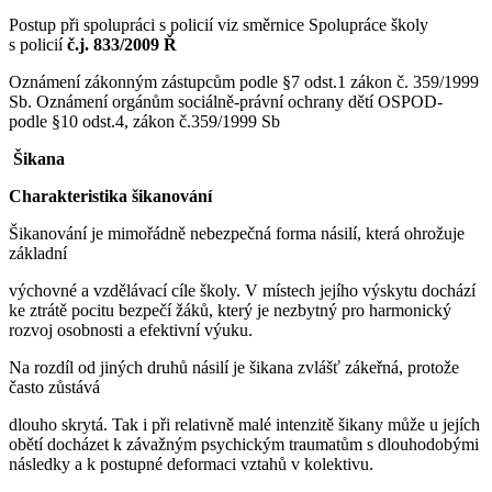
Postup při spolupráci s policií viz směrnice Spolupráce školy
s policií
č.j. 833/2009 Ř
Oznámení zákonným zástupcům podle §7 odst.1 zákon č. 359/1999
Sb. Oznámení orgánům sociálně-právní ochrany dětí OSPOD-
podle §10 odst.4, zákon č.359/1999 Sb
Šikana
Charakteristika šikanování
Šikanování je mimořádně nebezpečná forma násilí, která ohrožuje
základní
výchovné a vzdělávací cíle školy. V místech jejího výskytu dochází
ke ztrátě pocitu bezpečí žáků, který je nezbytný pro harmonický
rozvoj osobnosti a efektivní výuku.
Na rozdíl od jiných druhů násilí je šikana zvlášť zákeřná, protože
často zůstává
dlouho skrytá. Tak i při relativně malé intenzitě šikany může u jejích
obětí docházet k závažným psychickým traumatům s dlouhodobými
následky a k postupné deformaci vztahů v kolektivu.