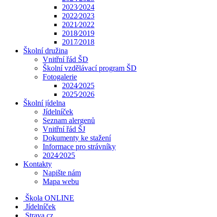
2023⁄2024
2022⁄2023
2021⁄2022
2018⁄2019
2017⁄2018
Školní družina
Vnitřní řád ŠD
Školní vzdělávací program ŠD
Fotogalerie
2024⁄2025
2025⁄2026
Školní jídelna
Jídelníček
Seznam alergenů
Vnitřní řád ŠJ
Dokumenty ke stažení
Informace pro strávníky
2024⁄2025
Kontakty
Napište nám
Mapa webu
Škola ONLINE
Jídelníček
Strava.cz