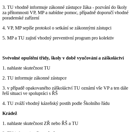
3. TU vhodně informuje zákonné zástupce žáka - pozvání do školy
za přítomnosti VP, MP a nabídne pomoc, případně doporučí vhodné
poradenské zařízení
4. VP, MP sepíše protokol o setkání se zákonnými zástupci
5. MP a TU zajistí vhodný preventivní program pro kolektiv
Svévolné opuštění třídy, školy v době vyučování a záškoláctví
1. nahlaste skutečnost TU
2. TU informuje zákonné zástupce
3. v případě opakovaného záškoláctví TU oznámí vše VP a ten dále
řeší situaci ve spolupráci s ŘŠ
4. TU zváží vhodný kázeňský postih podle Školního řádu
Krádež
1. nahlaste skutečnost ZŘ nebo ŘŠ a TU