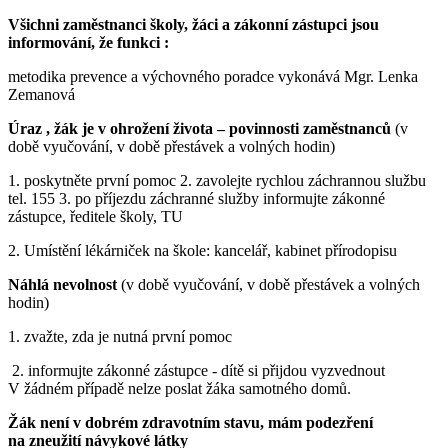
Všichni zaměstnanci školy, žáci a zákonní zástupci jsou
informování, že funkci :
metodika prevence a výchovného poradce vykonává Mgr. Lenka
Zemanová
Úraz , žák je v ohrožení života – povinnosti zaměstnanců
(v
době vyučování, v době přestávek a volných hodin)
1. poskytněte první pomoc 2. zavolejte rychlou záchrannou službu
tel. 155 3. po příjezdu záchranné služby informujte zákonné
zástupce, ředitele školy, TU
2. Umístění lékárniček na škole: kancelář, kabinet přírodopisu
Náhlá nevolnost
(v době vyučování, v době přestávek a volných
hodin)
1. zvažte, zda je nutná první pomoc
2. informujte zákonné zástupce - dítě si přijdou vyzvednout
V žádném případě nelze poslat žáka samotného domů.
Žák není v dobrém zdravotním stavu, mám podezření
na zneužití návykové látky