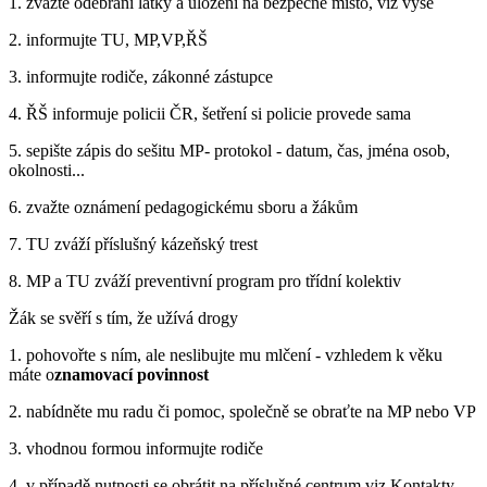
1. zvažte odebrání látky a uložení na bezpečné místo, viz výše
2. informujte TU, MP,VP,ŘŠ
3. informujte rodiče, zákonné zástupce
4. ŘŠ informuje policii ČR, šetření si policie provede sama
5. sepište zápis do sešitu MP- protokol - datum, čas, jména osob,
okolnosti...
6. zvažte oznámení pedagogickému sboru a žákům
7. TU zváží příslušný kázeňský trest
8. MP a TU zváží preventivní program pro třídní kolektiv
Žák se svěří s tím, že užívá drogy
1. pohovořte s ním, ale neslibujte mu mlčení - vzhledem k věku
máte o
znamovací povinnost
2. nabídněte mu radu či pomoc, společně se obraťte na MP nebo VP
3. vhodnou formou informujte rodiče
4. v případě nutnosti se obrátit na příslušné centrum viz Kontakty