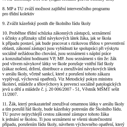
8. MP a TU zváží možnost zajištění intervenčního programu
pro třídní kolektiv
9. Zvážit kázeňský postih dle školního řádu školy
10. Proběhne třídní schůzka zákonných zástupců, seznámení
s účinky a příznaky užití návykových látek žáka, jak se škola
k případu postaví, jak bude pracovat s rizikovou třídou v preventivní
oblasti, zákonní zástupci jsou vybídnuti ke spolupráci při výskytu
sociálně nežádoucího chování, jsou seznámeni s náplní práce
a konzultačními hodinami VP, MP. Jsou seznámeni s tím že: žák
pod vlivem návykové látky ve škole porušuje vnitřní řád školy
(zákaz nošení, držení, distribuce a zneužívání návykových látek
v areálu školy, včetně sankcí, které z porušení tohoto zákazu
vyplývají, výchovná opatření). Viz Metodický pokyn ministra
školství, mládeže a tělovýchovy k prevenci sociálně patologických
jevů u dětí a mládeže č. j. 20 006/2007 - 51, Věstník MŠMT sešit
11/2007.
11. Žák, který prokazatelně zneužíval omamnou látku v areálu školy
a tím porušil řád školy, bude kázeňsky potrestán dle Školního řádu.
TU pozve nejrychlejší cestou zákonné zástupce tohoto žáka
k jednání se školou. Ti jsou seznámeni se všemi skutečnostmi
případu, porušením řádu školy, návrhem výchovného opatření, který