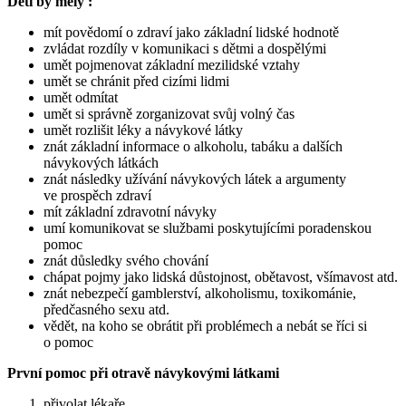
Děti by měly :
mít povědomí o zdraví jako základní lidské hodnotě
zvládat rozdíly v komunikaci s dětmi a dospělými
umět pojmenovat základní mezilidské vztahy
umět se chránit před cizími lidmi
umět odmítat
umět si správně zorganizovat svůj volný čas
umět rozlišit léky a návykové látky
znát základní informace o alkoholu, tabáku a dalších
návykových látkách
znát následky užívání návykových látek a argumenty
ve prospěch zdraví
mít základní zdravotní návyky
umí komunikovat se službami poskytujícími poradenskou
pomoc
znát důsledky svého chování
chápat pojmy jako lidská důstojnost, obětavost, všímavost atd.
znát nebezpečí gamblerství, alkoholismu, toxikománie,
předčasného sexu atd.
vědět, na koho se obrátit při problémech a nebát se říci si
o pomoc
První pomoc při otravě návykovými látkami
přivolat lékaře