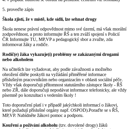
5. proveďte zápis
Škola zjistí, že v místě, kde sídlí, lze sehnat drogy
Škola nenese právní odpovědnost mimo své území, má však morální
zodpovědnost, a proto informujte ŘŠ a ten zváží spojení s Policií
ČR Informujte TU, MP,VP a pedagogický sbor a zvažte, zda
informovat žáky a rodiče.
Rodič(e) žáka vykazuje(í) problémy se zakázanými drogami
nebo alkoholem
Na učitelích lze vyžadovat, aby podle závažnosti a možného
ohrožení dítěte poskytli na vyžádání přiměřené informace
příslušným pracovníkům nebo organizacím v oblasti sociální péče.
Vždy však doporučuji přítomnost statutárního zástupce školy - ŘŠ
nebo ZŘ, dále doporučuji nepodávat informace telefonicky, ale vždy
písemně po konzultaci s vedením školy !
Toto doporučení platí i v případě jakýchkoli informací o žákovi,
které požadují příslušné orgány např. OSPOD).Poraďte se s ŘŠ,
MP,VP. Nabídněte žákovi pomoc a podporu.
Kouření a požívání alkoholu
(tzv. dovolené drogy) žáků