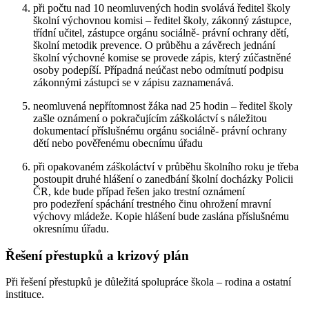
při počtu nad 10 neomluvených hodin svolává ředitel školy
školní výchovnou komisi – ředitel školy, zákonný zástupce,
třídní učitel, zástupce orgánu sociálně- právní ochrany dětí,
školní metodik prevence. O průběhu a závěrech jednání
školní výchovné komise se provede zápis, který zúčastněné
osoby podepíší. Případná neúčast nebo odmítnutí podpisu
zákonnými zástupci se v zápisu zaznamenává.
neomluvená nepřítomnost žáka nad 25 hodin – ředitel školy
zašle oznámení o pokračujícím záškoláctví s náležitou
dokumentací příslušnému orgánu sociálně- právní ochrany
dětí nebo pověřenému obecnímu úřadu
při opakovaném záškoláctví v průběhu školního roku je třeba
postoupit druhé hlášení o zanedbání školní docházky Policii
ČR, kde bude případ řešen jako trestní oznámení
pro podezření spáchání trestného činu ohrožení mravní
výchovy mládeže. Kopie hlášení bude zaslána příslušnému
okresnímu úřadu.
Řešení přestupků a krizový plán
Při řešení přestupků je důležitá spolupráce škola – rodina a ostatní
instituce.