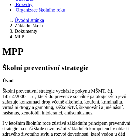
Rozvrhy
Organizace školního roku
Úvodní stránka
Základní škola
Dokumenty
MPP
MPP
Školní preventivní strategie
Úvod
Školní preventivní strategie vychází z pokynu MŠMT, č.j.
14514/2000 – 51, který do prevence sociálně patologických jevů
zařazuje konzumaci drog včetně alkoholu, kouření, kriminalitu,
virtuální drogy a gambling, záškoláctví, šikanování a jiné násilí,
rasismus, xenofobii, intoleranci, antisemitismus.
I v letošním školním roce zůstává základním principem preventivní
strategie na naší škole osvojování základních kompetencí v oblasti
zdravého životního stylu a rozvoj dovedností, které vedou u dětí