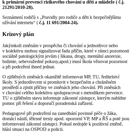
k primární prevenci rizikového chování u dětí a mládeže ( č.j.
21291/2010-28).
Seznámení rodičů s „Pravidly pro rodiče a děti k bezpečnějšímu
užívání internetu“ (
č.j. 11 691/2004-24).
Krizový plán
Jakýmkoli změnám v prospěchu či chování u jednotlivce nebo
v kolektivu mohou signalizovat řadu příčin, které v rámci pozornosti
sociálně patologickým jevům ( šikana, drogy, mentální anorexie,
bulimie, sebevražedné pokusy,apod.) musí škola věnovat pozornost
a při podezření ihned jednat.
O zjištěných změnách okamžitě informovat MP, TU, ředitelství
školy. S jednotlivcem si promluvit v bezpečném a chráněném
prostředí a zjistit příčiny ve změnách jeho chování. Při změnách
v chování celého kolektivu spolupracovat s metodikem prevence.
TU o zjištěném stavu informuje zákonné zástupce, kterým nabídne
pomoc při řešení a doporučí poradenská zařízení.
Pedagogové při podezření na zanedbání povinné péče o žáka,
domácí násilí, tělesné tresty apod. upozorní VP, MP a ŘŠ a poté jsou
informovaní zákonní zástupci. Pokud nedojde k pozitivní změně,
hlásí situaci na OSPOD a policii.