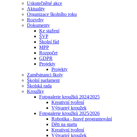
Uskutečněné akce
Aktuality
Organizace školního roku
Rozvrhy
Dokumenty
Ke stažení
ŠVP
Školní řád
MPP
Rozpočet
GDPR
Projekty
Projekty
Zaměstnanci školy
Školní parlament
Školská rada
Kroužky
Fotogalerie kroužků 2024⁄2025
Kreativní tvoření
Výtvarný kroužek
Fotogalerie kroužků 2025⁄2026
Robotika - hravé programování
Děti na startu
Kreativní tvoření
Výtvarný kroužek