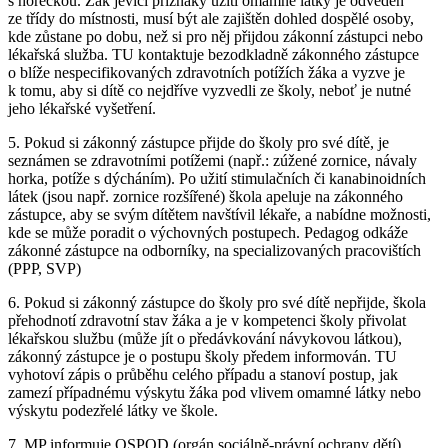
s horečkou. Žák jevící příznaky užití omamné látky je odveden
ze třídy do místnosti, musí být ale zajištěn dohled dospělé osoby,
kde zůstane po dobu, než si pro něj přijdou zákonní zástupci nebo
lékařská služba. TU kontaktuje bezodkladně zákonného zástupce
o blíže nespecifikovaných zdravotních potížích žáka a vyzve je
k tomu, aby si dítě co nejdříve vyzvedli ze školy, neboť je nutné
jeho lékařské vyšetření.
5. Pokud si zákonný zástupce přijde do školy pro své dítě, je
seznámen se zdravotními potížemi (např.: zúžené zornice, návaly
horka, potíže s dýcháním). Po užití stimulačních či kanabinoidních
látek (jsou např. zornice rozšířené) škola apeluje na zákonného
zástupce, aby se svým dítětem navštívil lékaře, a nabídne možnosti,
kde se může poradit o výchovných postupech. Pedagog odkáže
zákonné zástupce na odborníky, na specializovaných pracovištích
(PPP, SVP)
6. Pokud si zákonný zástupce do školy pro své dítě nepřijde, škola
přehodnotí zdravotní stav žáka a je v kompetenci školy přivolat
lékařskou službu (může jít o předávkování návykovou látkou),
zákonný zástupce je o postupu školy předem informován. TU
vyhotoví zápis o průběhu celého případu a stanoví postup, jak
zamezí případnému výskytu žáka pod vlivem omamné látky nebo
výskytu podezřelé látky ve škole.
7. MP informuje OSPOD (orgán sociálně-právní ochrany dětí)