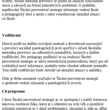
učitelů. Školní metodik prevence se podílí na analýze současného
stavu a zároveň na řešení jednotlivých problémů. O průběhu
naplňování Školní preventivní strategie informuje vedení školy
a pedagogický sbor a spolu s nimi vyhodnocuje aktuální situaci
ve škole.
Vzdělávání
Hlavní podíl na dalším rozvíjení znalostí a dovedností související
s prevencí sociálně patologických jevů spočívá v účasti školního
metodika prevence na odborných seminářích, kurzech a dalším
vzdělávání. Pro pedagogy podílející se na realizaci Školní
preventivní strategie se stává metodickým pomocníkem, který pro ně
vyhledává nové informace, podněty nebo vhodné odborné semináře.
Toto další vzdělávání bude odvislé od aktuální situace a nabídky.
Dále je třeba seznámit vyučující se Školní preventivní strategií
a ujednotit vedení záznamů o patologických jevech.
Cíl programu
Cílem Školní preventivní strategie je ve spolupráci s rodiči formovat
takovou osobnost žáka, která je s ohledem na svůj věk a postižení
schopná orientovat se v dané problematice, zkoumat ji, ptát se, dělat