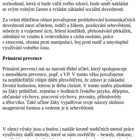
rozhodnutí, která si bude vážit svého zdraví, bude umět nakládat
se svým volným časem a zvládat základní sociální dovednosti.
Za velmi důležitou oblast považujeme prohlubování komunikačních
dovedností mezi učitelem, rodiči a žákem, posilování sebevědomí,
sebeúcty a vzájemné úcty, řešení konfliktů, překonávání překážek,
odmítání ve vztahu k vrstevníkům a cizím osobám, práce
s emocemi, obrana proti manipulaci, boj proti nudě a smysluplné
využívání volného času.
Primární prevence
Primární prevenci má na starosti třídní učitel, který spolupracuje
s metodikem prevence, popř. s VP. V tomto věku považujeme
za nejdůležitější vštípit dítěti přesvědčení, že zdraví je základní
životní hodnotou, kterou je třeba chránit. V tomto směru působíme
na žáky průběžně, zejména v hodinách českého jazyka, dějepisu,
občanské výchovy, pracovní výchovy, prvouky, přírodovědy
a tělocviku. Také učíme žáky vyjadřovat svoje názory slušnou
neagresivní formou a vedeme je k sebevědomí.
V rámci výuky jsou a budou i nadále kromě tradičních metod práce
využívány další metody, které se nám osvědčily – besedy, diskuse,