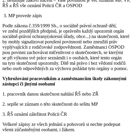
2. neslibujte žákovi mlčení – Vaše povinnost je věc oznámit MP, VP,
ŘŠ a ŘŠ vše oznámí Policii ČR a OSPOD
3. MP provede zápis
Podle zákona č.359/1999 Sb., o sociálně právní ochraně dětí,
ve znění pozdějších předpisů, je oprávněn každý upozornit orgán
sociálně-právní ochrany(okresní úřady, obce...) na skutečnosti, které
by mohly signalizovat porušení povinností nebo zneužití práv
vyplývajících z rodičovské zodpovědnosti. Zaměstnanci OSPOD
jsou povinni zachovávat mlčenlivost o skutečnostech, se kterými
se při výkonu své práce seznámili i o osobách, které tento orgán
na tyto skutečnosti upozornily. Dítě má právo i bez vědomí rodičů
nebo osob odpovědných za výchovu požádat tyto orgány o pomoc.
Vyhrožování pracovníkům a zaměstnancům školy zákonnými
zástupci či jinými osobami
1. pracovník danou skutečnost nahlásí ŘŠ nebo ZŘ
2. sepíše se záznam o této skutečnosti do sešitu MP
3. ŘŠ oznámí záležitost Policii ČR
Veškeré zápisy ze všech jednání a pohovorů si nechte podepsat
všemi zúčastněnými osobami, i žákem.