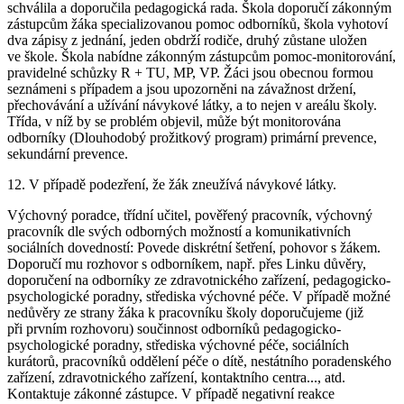
schválila a doporučila pedagogická rada. Škola doporučí zákonným
zástupcům žáka specializovanou pomoc odborníků, škola vyhotoví
dva zápisy z jednání, jeden obdrží rodiče, druhý zůstane uložen
ve škole. Škola nabídne zákonným zástupcům pomoc-monitorování,
pravidelné schůzky R + TU, MP, VP. Žáci jsou obecnou formou
seznámeni s případem a jsou upozorněni na závažnost držení,
přechovávání a užívání návykové látky, a to nejen v areálu školy.
Třída, v níž by se problém objevil, může být monitorována
odborníky (Dlouhodobý prožitkový program) primární prevence,
sekundární prevence.
12. V případě podezření, že žák zneužívá návykové látky.
Výchovný poradce, třídní učitel, pověřený pracovník, výchovný
pracovník dle svých odborných možností a komunikativních
sociálních dovedností: Povede diskrétní šetření, pohovor s žákem.
Doporučí mu rozhovor s odborníkem, např. přes Linku důvěry,
doporučení na odborníky ze zdravotnického zařízení, pedagogicko-
psychologické poradny, střediska výchovné péče. V případě možné
nedůvěry ze strany žáka k pracovníku školy doporučujeme (již
při prvním rozhovoru) součinnost odborníků pedagogicko-
psychologické poradny, střediska výchovné péče, sociálních
kurátorů, pracovníků oddělení péče o dítě, nestátního poradenského
zařízení, zdravotnického zařízení, kontaktního centra..., atd.
Kontaktuje zákonné zástupce. V případě negativní reakce