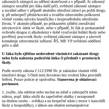
zákonných zástupců na sdělení skutečnosti a v případě, že zákonný
zástupce nezařídí pro žáka další péči, uvědomí zákonné zástupce
a sociální odbor v případě akutního ohrožení zdraví po požití drogy,
tj. při nebezpečí předávkování a trvalého zdravotního poškození
včetně vzniku návyku hraničícího s bezprostředním ohrožením
života. V akutním případě, po průkazném zjištění zneužívání
návykových -látek ve škole, nebo v případě, že žák je prokazatelně
ovlivněn drogou (i alkoholem) v době vyučování ředitel školy nebo
pověřený pracovník školy: uvědomí zákonné zástupce a zároveň
kontaktuje zdravotnické zařízení. ŘŠ, MP, VP uvědomí oddělení
péče o dítě.
U žáka bylo zjištěno nedovolené vlastnictví zakázané drogy
nebo byla nalezena podezřelá látka či předmět v prostorách
školy.
Podle novely zákona č.112/1998 Sb. je zakázáno vlastnit větší
množství drogy. Učiteli není dovoleno bez svolení žáka provádět
šetření. Pouze policie je oprávněna.
Stanovena je ohlašovací
povinnost.
1. zvažte, zda odebrat nebo nechat na místě a zabezpečit místo
nálezu, popř. látku uložit do zapečetěné obálky ( nezapomeň
na druhou osobu – svědka) a na bezpečné místo ( trezor v kanceláři
školy u hospodářky), s látkou ani obalem nemanipulovat