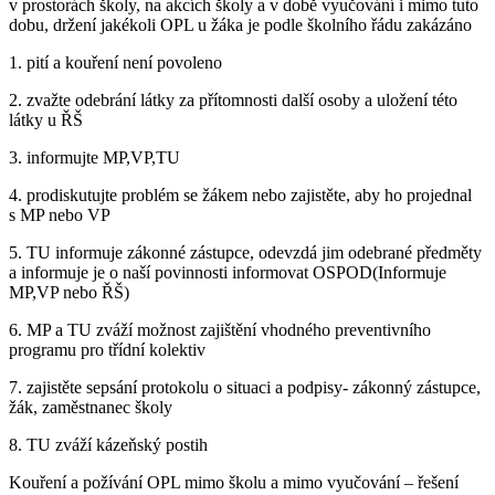
v prostorách školy, na akcích školy a v době vyučování i mimo tuto
dobu, držení jakékoli OPL u žáka je podle školního řádu zakázáno
1. pití a kouření není povoleno
2. zvažte odebrání látky za přítomnosti další osoby a uložení této
látky u ŘŠ
3. informujte MP,VP,TU
4. prodiskutujte problém se žákem nebo zajistěte, aby ho projednal
s MP nebo VP
5. TU informuje zákonné zástupce, odevzdá jim odebrané předměty
a informuje je o naší povinnosti informovat OSPOD(Informuje
MP,VP nebo ŘŠ)
6. MP a TU zváží možnost zajištění vhodného preventivního
programu pro třídní kolektiv
7. zajistěte sepsání protokolu o situaci a podpisy- zákonný zástupce,
žák, zaměstnanec školy
8. TU zváží kázeňský postih
Kouření a požívání OPL mimo školu a mimo vyučování – řešení