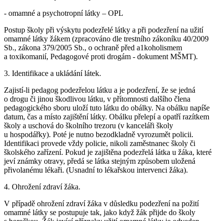
- omamné a psychotropní látky – OPL
Postup školy při výskytu podezřelé látky a při podezření na užití
omamné látky žákem (zpracováno dle trestního zákoníku 40/2009
Sb., zákona 379/2005 Sb., o ochraně před a1koholismem
a toxikomanií, Pedagogové proti drogám - dokument MŠMT).
3. Identifikace a ukládání látek.
Zajistí-li pedagog podezřelou látku a je podezření, že se jedná
o drogu či jinou škodlivou látku, v přítomnosti dalšího člena
pedagogického sboru uloží tuto látku do obálky. Na obálku napíše
datum, čas a místo zajištění látky. Obálku přelepí a opatří razítkem
školy a uschová do školního trezoru (v kanceláři školy
u hospodářky). Poté je nutno bezodkladně vyrozumět policii.
Identifikaci provede vždy policie, nikoli zaměstnanec školy či
školského zařízení. Pokud je zajištěna podezřelá látka u žáka, které
jeví známky otravy, předá se látka stejným způsobem uložená
přivolanému lékaři. (Usnadní to lékařskou intervenci žáka).
4. Ohrožení zdraví žáka.
V případě ohrožení zdraví žáka v důsledku podezření na požití
omamné látky se postupuje tak, jako když žák přijde do školy