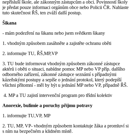
nepřísluší škole, ale zákonným zástupcům a obci. Povinností školy
je předat pouze informaci orgánům obce nebo Policii ČR. Nahlaste
tuto skutečnost ŘŠ, ten zváží další postup.
Šikana
- mám podezření na šikanu nebo jsem svědkem šikany
1. vhodným způsobem zasáhněte a zajistěte ochranu oběti
2. informujte TU, ŘŠ,MP,VP
3. TU bude informovat vhodným způsobem zákonné zástupce
aktérů i oběti o situaci, nabídne pomoc MP nebo VP příp. dalšího
odborného zařízení, zákonné zástupce seznámí s případnými
kázeňskými postupy a sepíše o jednání protokol, který podepíší
všichni přítomní - měl by být u jednání MP nebo VP, případně ŘŠ.
4. MP a TU zajistí intervenční program pro třídní kolektiv
Anorexie, bulimie a poruchy příjmu potravy
1. informujte TU,VP, MP
2. TU, MP, VP- vhodným způsobem kontaktuje žáka a promluví si
s ním na bezpečném a klidném místě.