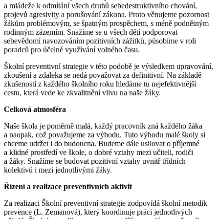
a mládeže k odmítání všech druhů sebedestruktivního chování,
projevů agresivity a porušování zákona. Proto věnujeme pozornost
žákům problémovým, se špatným prospěchem, s méně podnětným
rodinným zázemím. Snažíme se u všech dětí podporovat
sebevědomí navozováním pozitivních zážitků, působíme v roli
poradců pro účelné využívání volného času.
Školní preventivní strategie v této podobě je výsledkem upravování,
zkoušení a zdaleka se nedá považovat za definitivní. Na základě
zkušeností z každého školního roku hledáme tu nejefektivnější
cestu, která vede ke zkvalitnění vlivu na naše žáky.
Celková atmosféra
Naše škola je poměrně malá, každý pracovník zná každého žáka
a naopak, což považujeme za výhodu. Tuto výhodu malé školy si
chceme udržet i do budoucna. Budeme dále usilovat o příjemné
a klidné prostředí ve škole, o dobré vztahy mezi učiteli, rodiči
a žáky. Snažíme se budovat pozitivní vztahy uvnitř třídních
kolektivů i mezi jednotlivými žáky.
Řízení a realizace preventivních aktivit
Za realizaci Školní preventivní strategie zodpovídá školní metodik
prevence (L. Zemanová), který koordinuje práci jednotlivých