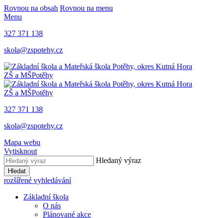
Rovnou na obsah
Rovnou na menu
Menu
327 371 138
skola@zspotehy.cz
ZŠ a MŠ
Potěhy
ZŠ a MŠ
Potěhy
327 371 138
skola@zspotehy.cz
Mapa webu
Vytisknout
Hledaný výraz
Hledat
rozšířené vyhledávání
Základní škola
O nás
Plánované akce