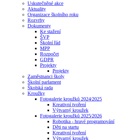
Uskutečněné akce
Aktuality
Organizace školního roku
Rozvrhy
Dokumenty
Ke stažení
ŠVP
Školní řád
MPP
Rozpočet
GDPR
Projekty
Projekty
Zaměstnanci školy
Školní parlament
Školská rada
Kroužky
Fotogalerie kroužků 2024⁄2025
Kreativní tvoření
Výtvarný kroužek
Fotogalerie kroužků 2025⁄2026
Robotika - hravé programování
Děti na startu
Kreativní tvoření
Výtvarný kroužek