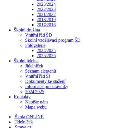
2023⁄2024
2022⁄2023
2021⁄2022
2018⁄2019
2017⁄2018
Školní družina
Vnitřní řád ŠD
Školní vzdělávací program ŠD
Fotogalerie
2024⁄2025
2025⁄2026
Školní jídelna
Jídelníček
Seznam alergenů
Vnitřní řád ŠJ
Dokumenty ke stažení
Informace pro strávníky
2024⁄2025
Kontakty
Napište nám
Mapa webu
Škola ONLINE
Jídelníček
Strava.cz