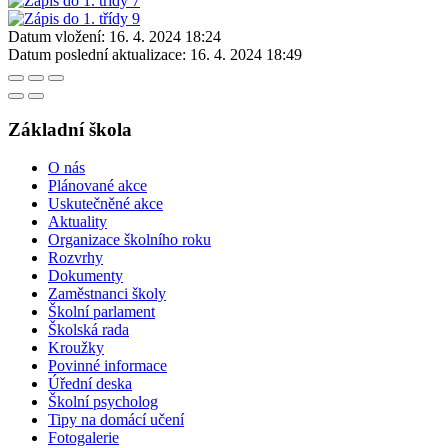
Datum vložení:
16. 4. 2024 18:24
Datum poslední aktualizace:
16. 4. 2024 18:49
Základní škola
O nás
Plánované akce
Uskutečněné akce
Aktuality
Organizace školního roku
Rozvrhy
Dokumenty
Zaměstnanci školy
Školní parlament
Školská rada
Kroužky
Povinné informace
Úřední deska
Školní psycholog
Tipy na domácí učení
Fotogalerie