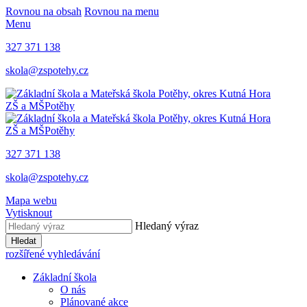
Rovnou na obsah
Rovnou na menu
Menu
327 371 138
skola@zspotehy.cz
ZŠ a MŠ
Potěhy
ZŠ a MŠ
Potěhy
327 371 138
skola@zspotehy.cz
Mapa webu
Vytisknout
Hledaný výraz
Hledat
rozšířené vyhledávání
Základní škola
O nás
Plánované akce