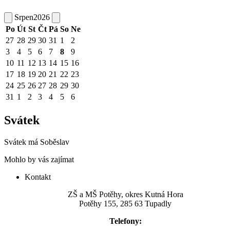
Srpen
2026
Po
Út
St
Čt
Pá
So
Ne
27
28
29
30
31
1
2
3
4
5
6
7
8
9
10
11
12
13
14
15
16
17
18
19
20
21
22
23
24
25
26
27
28
29
30
31
1
2
3
4
5
6
Svátek
Svátek má
Soběslav
Mohlo by vás zajímat
Kontakt
ZŠ a MŠ Potěhy, okres Kutná Hora
Potěhy 155, 285 63 Tupadly
Telefony: