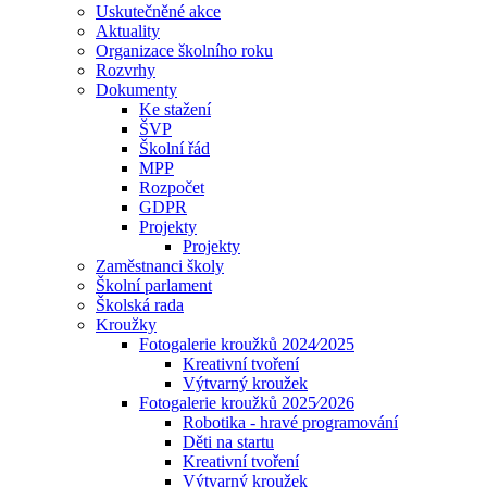
Uskutečněné akce
Aktuality
Organizace školního roku
Rozvrhy
Dokumenty
Ke stažení
ŠVP
Školní řád
MPP
Rozpočet
GDPR
Projekty
Projekty
Zaměstnanci školy
Školní parlament
Školská rada
Kroužky
Fotogalerie kroužků 2024⁄2025
Kreativní tvoření
Výtvarný kroužek
Fotogalerie kroužků 2025⁄2026
Robotika - hravé programování
Děti na startu
Kreativní tvoření
Výtvarný kroužek