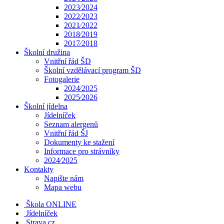
2023⁄2024
2022⁄2023
2021⁄2022
2018⁄2019
2017⁄2018
Školní družina
Vnitřní řád ŠD
Školní vzdělávací program ŠD
Fotogalerie
2024⁄2025
2025⁄2026
Školní jídelna
Jídelníček
Seznam alergenů
Vnitřní řád ŠJ
Dokumenty ke stažení
Informace pro strávníky
2024⁄2025
Kontakty
Napište nám
Mapa webu
Škola ONLINE
Jídelníček
Strava.cz