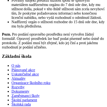
Povinný subjekt předloží stížnost spolu se spisovým
materiálem nadřízenému orgánu do 7 dnů ode dne, kdy mu
stížnost došla, pokud v této lhůtě stížnosti sám zcela nevyhoví
tím, že poskytne požadovanou informaci nebo konečnou
licenční nabídku, nebo vydá rozhodnutí o odmítnutí žádosti.
Nadřízený orgán o stížnosti rozhodne do 15 dnů ode dne, kdy
mu byla předložena.
Pozn.
Pro podání opravného prostředku není vytvořen žádný
formulář. Opravný prostředek lze buď podat písemně nebo ústně do
protokolu. Z podání musí být zřejmé, kdo jej činí a proti jakému
rozhodnutí je podání učiněno.
Základní škola
O nás
Plánované akce
Uskutečněné akce
Aktuality
Organizace školního roku
Rozvrhy
Dokumenty
Zaměstnanci školy
Školní parlament
Školská rada