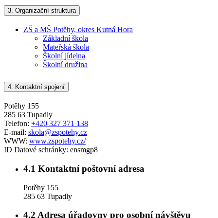
3.
Organizační struktura
ZŠ a MŠ Potěhy, okres Kutná Hora
Základní škola
Mateřská škola
Školní jídelna
Školní družina
4.
Kontaktní spojení
Potěhy 155
285 63 Tupadly
Telefon:
+420 327 371 138
E-mail:
skola@zspotehy.cz
WWW:
www.zspotehy.cz/
ID Datové schránky:
ensmgp8
4.1
Kontaktní poštovní adresa
Potěhy 155
285 63 Tupadly
4.2
Adresa úřadovny pro osobní návštěvu