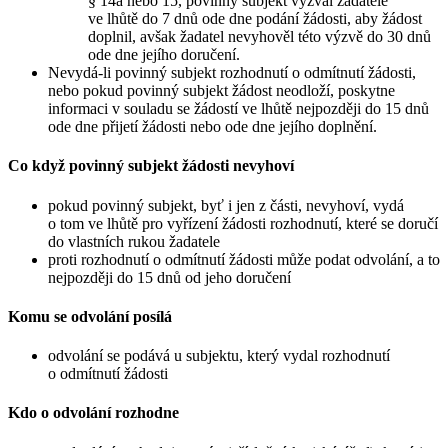
§ 14a nebo 15, povinný subjekt vyzval žadatele
ve lhůtě do 7 dnů ode dne podání žádosti, aby žádost
doplnil, avšak žadatel nevyhověl této výzvě do 30 dnů
ode dne jejího doručení.
Nevydá-li povinný subjekt rozhodnutí o odmítnutí žádosti,
nebo pokud povinný subjekt žádost neodloží, poskytne
informaci v souladu se žádostí ve lhůtě nejpozději do 15 dnů
ode dne přijetí žádosti nebo ode dne jejího doplnění.
Co když povinný subjekt žádosti nevyhoví
pokud povinný subjekt, byť i jen z části, nevyhoví, vydá
o tom ve lhůtě pro vyřízení žádosti rozhodnutí, které se doručí
do vlastních rukou žadatele
proti rozhodnutí o odmítnutí žádosti může podat odvolání, a to
nejpozději do 15 dnů od jeho doručení
Komu se odvolání posílá
odvolání se podává u subjektu, který vydal rozhodnutí
o odmítnutí žádosti
Kdo o odvolání rozhodne