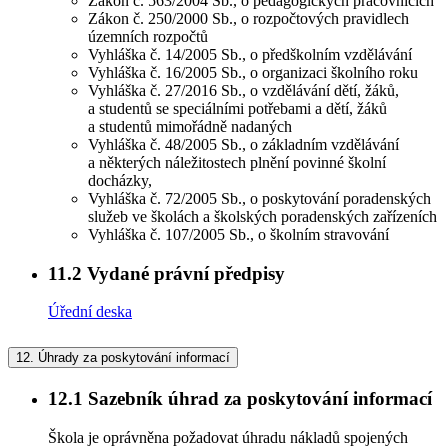
Zákon č. 563/2004 Sb., o pedagogických pracovnících
Zákon č. 250/2000 Sb., o rozpočtových pravidlech
územních rozpočtů
Vyhláška č. 14/2005 Sb., o předškolním vzdělávání
Vyhláška č. 16/2005 Sb., o organizaci školního roku
Vyhláška č. 27/2016 Sb., o vzdělávání dětí, žáků,
a studentů se speciálními potřebami a dětí, žáků
a studentů mimořádně nadaných
Vyhláška č. 48/2005 Sb., o základním vzdělávání
a některých náležitostech plnění povinné školní
docházky,
Vyhláška č. 72/2005 Sb., o poskytování poradenských
služeb ve školách a školských poradenských zařízeních
Vyhláška č. 107/2005 Sb., o školním stravování
11.2
Vydané právní předpisy
Úřední deska
12.
Úhrady za poskytování informací
12.1
Sazebník úhrad za poskytování informací
Škola je oprávněna požadovat úhradu nákladů spojených