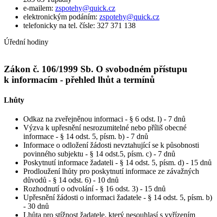
e-mailem:
zspotehy@quick.cz
elektronickým podáním:
zspotehy@quick.cz
telefonicky na tel. čísle: 327 371 138
Úřední hodiny
Zákon č. 106/1999 Sb. O svobodném přístupu
k informacím - přehled lhůt a termínů
Lhůty
Odkaz na zveřejněnou informaci - § 6 odst. l) - 7 dnů
Výzva k upřesnění nesrozumitelné nebo příliš obecné
informace - § 14 odst. 5, písm. b) - 7 dnů
Informace o odložení žádosti nevztahující se k působnosti
povinného subjektu - § 14 odst.5, písm. c) - 7 dnů
Poskytnutí informace žadateli - § 14 odst. 5, písm. d) - 15 dnů
Prodloužení lhůty pro poskytnutí informace ze závažných
důvodů - § 14 odst. 6) - 10 dnů
Rozhodnutí o odvolání - § 16 odst. 3) - 15 dnů
Upřesnění žádosti o informaci žadatele - § 14 odst. 5, písm. b)
- 30 dnů
Lhůta pro stížnost žadatele, který nesouhlasí s vyřízením