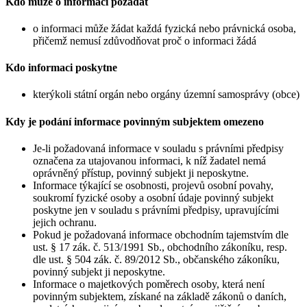
Kdo může o informaci požádat
o informaci může žádat každá fyzická nebo právnická osoba,
přičemž nemusí zdůvodňovat proč o informaci žádá
Kdo informaci poskytne
kterýkoli státní orgán nebo orgány územní samosprávy (obce)
Kdy je podání informace povinným subjektem omezeno
Je-li požadovaná informace v souladu s právními předpisy
označena za utajovanou informaci, k níž žadatel nemá
oprávněný přístup, povinný subjekt ji neposkytne.
Informace týkající se osobnosti, projevů osobní povahy,
soukromí fyzické osoby a osobní údaje povinný subjekt
poskytne jen v souladu s právními předpisy, upravujícími
jejich ochranu.
Pokud je požadovaná informace obchodním tajemstvím dle
ust. § 17 zák. č. 513/1991 Sb., obchodního zákoníku, resp.
dle ust. § 504 zák. č. 89/2012 Sb., občanského zákoníku,
povinný subjekt ji neposkytne.
Informace o majetkových poměrech osoby, která není
povinným subjektem, získané na základě zákonů o daních,