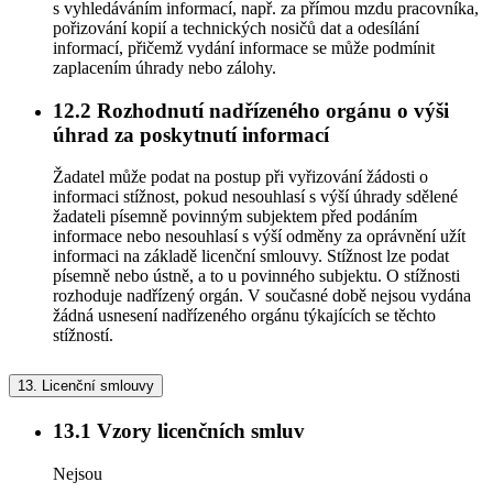
s vyhledáváním informací, např. za přímou mzdu pracovníka,
pořizování kopií a technických nosičů dat a odesílání
informací, přičemž vydání informace se může podmínit
zaplacením úhrady nebo zálohy.
12.2
Rozhodnutí nadřízeného orgánu o výši
úhrad za poskytnutí informací
Žadatel může podat na postup při vyřizování žádosti o
informaci stížnost, pokud nesouhlasí s výší úhrady sdělené
žadateli písemně povinným subjektem před podáním
informace nebo nesouhlasí s výší odměny za oprávnění užít
informaci na základě licenční smlouvy. Stížnost lze podat
písemně nebo ústně, a to u povinného subjektu. O stížnosti
rozhoduje nadřízený orgán. V současné době nejsou vydána
žádná usnesení nadřízeného orgánu týkajících se těchto
stížností.
13.
Licenční smlouvy
13.1
Vzory licenčních smluv
Nejsou