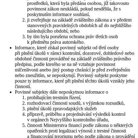
prostředků, která byla předána osobou, jíž takovouto
povinnost zákon neukládá, pokud nesdělila, že s
poskytnutím informace souhlasí,
ji zveřejňuje na základě zvláštního zákona a v předem
stanovených pravidelných obdobích až do nejbližšího
následujícího období, nebo
by tím byla porušena ochrana práv třetích osob
k předmětu práva autorského.
Informace, které získal povinný subjekt od třetí osoby
při plnění úkolů v rámci kontrolní, dozorové, dohledové nebo
obdobné činnosti prováděné na základě zvláštního právního
předpisu, podle kterého se na ně vztahuje povinnost
mlčenlivosti anebo jiný postup chránící je před zveřejněním
nebo zneužitím, se neposkytují. Povinný subjekt poskytne
pouze ty informace, které při plnění těchto úkolů vznikly jeho
činností.
Povinné subjekty dále neposkytnou informace o
probíhajícím trestním řízení,
rozhodovací činnosti soudů, s výjimkou rozsudků,
plnění úkolů zpravodajských služeb
přípravě, průběhu a projednávání výsledků kontrol
v orgánech Nejvyššího kontrolního úřadu,
činnosti Ministerstva financí podle zákona o některých
opatřeních proti legalizaci výnosů z trestné činnosti
a financování terorismu nebo podle zákona o provádění