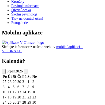
Kroužky
Povinné informace
Úřední deska
Školní psycholog
Tipy na domácí učení
Fotogalerie
Mobilní aplikace
Sledujte informace z našeho webu v
mobilní aplikaci –
V OBRAZE.
Kalendář
Srpen
2026
Po
Út
St
Čt
Pá
So
Ne
27
28
29
30
31
1
2
3
4
5
6
7
8
9
10
11
12
13
14
15
16
17
18
19
20
21
22
23
24
25
26
27
28
29
30