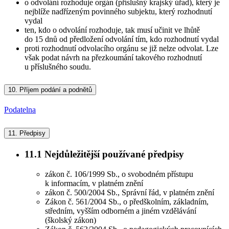
o odvolání rozhoduje orgán (příslušný krajský úřad), který je
nejblíže nadřízeným povinného subjektu, který rozhodnutí
vydal
ten, kdo o odvolání rozhoduje, tak musí učinit ve lhůtě
do 15 dnů od předložení odvolání tím, kdo rozhodnutí vydal
proti rozhodnutí odvolacího orgánu se již nelze odvolat. Lze
však podat návrh na přezkoumání takového rozhodnutí
u příslušného soudu.
10.
Příjem podání a podnětů
Podatelna
11.
Předpisy
11.1
Nejdůležitější používané předpisy
zákon č. 106/1999 Sb., o svobodném přístupu
k informacím, v platném znění
zákon č. 500/2004 Sb., Správní řád, v platném znění
Zákon č. 561/2004 Sb., o předškolním, základním,
středním, vyšším odborném a jiném vzdělávání
(školský zákon)