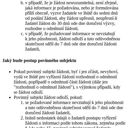
v případě, že je žádost nesrozumitelná, není zřejmé,
jaká informace je požadována, nebo je formulována
příliš obecně, vyzve žadatele ve lhůtě do sedmi dnů
od podání žádosti, aby žádost upřesnil, neupřesní-li
žadatel žádost do 30 dnů ode dne doručení výzvy,
rozhodne o odmítnutí žádosti,
v případě, že požadované informace se nevztahují
k jeho působnosti, žádost odloží a tuto odůvodněnou
skutečnost sdělí do 7 dnů ode dne doručení žádosti
žadateli,
Jaký bude postup povinného subjektu
Pokud povinný subjekt žádosti, byť i jen zčásti, nevyhoví,
vydá ve lhůtě pro vyřízení žádosti rozhodnutí o odmítnutí
žádosti, popřípadě o odmítnutí části žádosti (dále jen
"rozhodnutí o odmítnutí žádosti"), s výjimkou případů, kdy
se žádost odloží.
Povinný subjekt žádost odloží, pokud:
se požadované informace nevztahují k jeho působnosti
a tuto odůvodněnou skutečnost sdělí do 7 dnů ode dne
doručení žádosti žadateli,
bránil nedostatek údajů o žadateli postupu vyřízení
žádosti o informaci podle tohoto zákona, zejména podle