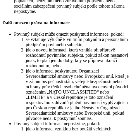
poplatcích, penzijním nebo zdravotním pojištění anebo
sociálním zabezpečení povinný subjekt podle tohoto zákona
neposkytne.
Další omezení práva na informace
Povinný subjekt může omezit poskytnutí informace, pokud:
se vztahuje výlučně k vnitřním pokynům a personálním
předpisům povinného subjektu,
jde o novou informaci, která vznikla při přípravě
rozhodnutí povinného subjektu, pokud zákon nestanoví
jinak; to platí jen do doby, kdy se příprava ukončí
rozhodnutím, nebo
jde o informaci poskytnutou Organizací
Severoatlantické smlouvy nebo Evropskou unií, která je
v zájmu bezpečnosti státu, veřejné bezpečnosti nebo
ochrany práv třetích osob chráněna uvedenými původci
označením „NATO UNCLASSIFIED“ nebo
„LIMITE“ a v České republice je toto označení
respektováno z důvodů plnění povinností vyplývajících
pro Českou republiku z jejího členství v Organizaci
Severoatlantické smlouvy nebo Evropské unii, pokud
původce nedal k poskytnutí souhlas.
Povinný subjekt informaci neposkytne, pokud:
jde o informaci vzniklou bez použití veřejných