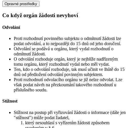
Opravné prostředky
Co když orgán žádosti nevyhoví
Odvolání
Proti rozhodnutí povinného subjektu o odmítnutí žádosti lze
podat odvolání, a to nejpozději do 15 dnů od jeho doručení.
Odvolání se podává u orgánu, který vydal rozhodnutí o
odmítnutí žádosti.
O odvolání rozhoduje orgán, který je nejblíže nadřízeným
tomu orgánu, který rozhodnutí vydal nebo měl vydat.
Ten, kdo o odvolání rozhoduje, tak musí učinit ve lhůtě do 15
dnů od předložení odvolání povinným subjektem.
Proti rozhodnutí odvolacího orgánu se již nelze odvolat. Lze
však podat návrh na přezkoumání takového rozhodnutí u
příslušného soudu.
Stížnost
Stížnost na postup při vyřizování žádosti o informace (dále jen
"stížnost") může podat žadatel,
který nesouhlasí s vyřízením žádosti způsobem
uvedeným v § 6,