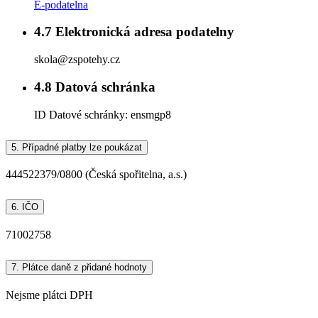
E-podatelna
4.7
Elektronická adresa podatelny
skola@zspotehy.cz
4.8
Datová schránka
ID Datové schránky:
ensmgp8
5.
Případné platby lze poukázat
444522379/0800 (Česká spořitelna, a.s.)
6.
IČO
71002758
7.
Plátce daně z přidané hodnoty
Nejsme plátci DPH