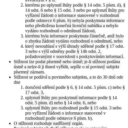
kterému po uplynutí lhůty podle § 14 odst. 5 písm. d), §
14 odst. 6 nebo § 15 odst. 3 nebo po uplynutí lhůty pro
vyřízení žádosti o informace stanovené v rozhodnutí
podle odstavce 6 písm. b) nebyla poskytnuta informace
nebo předložena konečná licenční nabídka a nebylo
vydáno rozhodnutí o odmítnutí žádosti,
kterému byla informace poskytnuta částečně, aniž bylo
o zbytku žádosti vydáno rozhodnutí o odmítnutí, nebo
který nesouhlasí s výší úhrady sdělené podle § 17 odst.
3 nebo s výší odměny podle § 14b odst. 2,
požadovanými v souvislosti s poskytováním informací.
Stížnost lze podat písemně nebo ústně; je-li stížnost podána
ústně a nelze-li ji ihned vyřídit, sepíše o ní povinný subjekt
písemný záznam.
Stížnost se podává u povinného subjektu, a to do 30 dnů ode
dne
doručení sdělení podle § 6, § 14 odst. 5 písm. c) nebo §
17 odst. 3,
uplynutí lhůty pro poskytnutí informace podle § 14
odst. 5 písm. d) nebo § 14 odst. 6, nebo
uplynutí lhůty pro rozhodnutí podle § 15 odst. 3 nebo
pro vyřízení žádosti o informace stanovené v
rozhodnutí podle odstavce 6 písm. b).
O stížnosti rozhoduje nadřízený orgán.