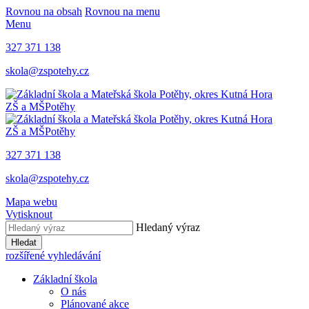
Rovnou na obsah
Rovnou na menu
Menu
327 371 138
skola@zspotehy.cz
ZŠ a MŠ
Potěhy
ZŠ a MŠ
Potěhy
327 371 138
skola@zspotehy.cz
Mapa webu
Vytisknout
Hledaný výraz
Hledat
rozšířené vyhledávání
Základní škola
O nás
Plánované akce