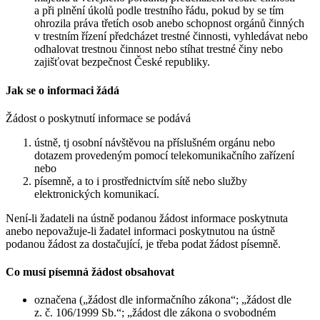
a při plnění úkolů podle trestního řádu, pokud by se tím
ohrozila práva třetích osob anebo schopnost orgánů činných
v trestním řízení předcházet trestné činnosti, vyhledávat nebo
odhalovat trestnou činnost nebo stíhat trestné činy nebo
zajišťovat bezpečnost České republiky.
Jak se o informaci žádá
Žádost o poskytnutí informace se podává
ústně, tj osobní návštěvou na příslušném orgánu nebo
dotazem provedeným pomocí telekomunikačního zařízení
nebo
písemně, a to i prostřednictvím sítě nebo služby
elektronických komunikací.
Není-li žadateli na ústně podanou žádost informace poskytnuta
anebo nepovažuje-li žadatel informaci poskytnutou na ústně
podanou žádost za dostačující, je třeba podat žádost písemně.
Co musí písemná žádost obsahovat
označena („žádost dle informačního zákona“; „žádost dle
z. č. 106/1999 Sb.“; „žádost dle zákona o svobodném