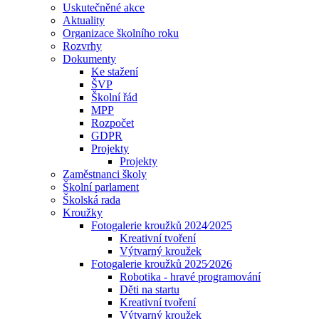
Uskutečněné akce
Aktuality
Organizace školního roku
Rozvrhy
Dokumenty
Ke stažení
ŠVP
Školní řád
MPP
Rozpočet
GDPR
Projekty
Projekty
Zaměstnanci školy
Školní parlament
Školská rada
Kroužky
Fotogalerie kroužků 2024⁄2025
Kreativní tvoření
Výtvarný kroužek
Fotogalerie kroužků 2025⁄2026
Robotika - hravé programování
Děti na startu
Kreativní tvoření
Výtvarný kroužek