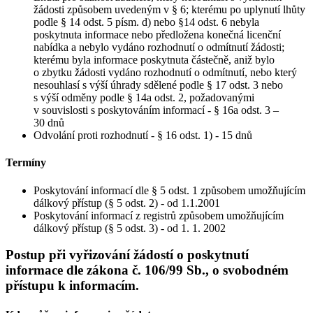
žádosti způsobem uvedeným v § 6; kterému po uplynutí lhůty
podle § 14 odst. 5 písm. d) nebo §14 odst. 6 nebyla
poskytnuta informace nebo předložena konečná licenční
nabídka a nebylo vydáno rozhodnutí o odmítnutí žádosti;
kterému byla informace poskytnuta částečně, aniž bylo
o zbytku žádosti vydáno rozhodnutí o odmítnutí, nebo který
nesouhlasí s výší úhrady sdělené podle § 17 odst. 3 nebo
s výší odměny podle § 14a odst. 2, požadovanými
v souvislosti s poskytováním informací - § 16a odst. 3 –
30 dnů
Odvolání proti rozhodnutí - § 16 odst. 1) - 15 dnů
Termíny
Poskytování informací dle § 5 odst. 1 způsobem umožňujícím
dálkový přístup (§ 5 odst. 2) - od 1.1.2001
Poskytování informací z registrů způsobem umožňujícím
dálkový přístup (§ 5 odst. 3) - od 1. 1. 2002
Postup při vyřizování žádostí o poskytnutí
informace dle zákona č. 106/99 Sb., o svobodném
přístupu k informacím.