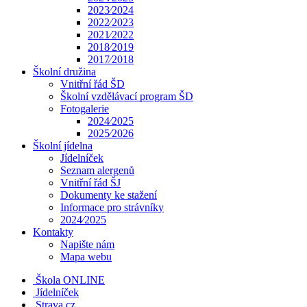
2023⁄2024
2022⁄2023
2021⁄2022
2018⁄2019
2017⁄2018
Školní družina
Vnitřní řád ŠD
Školní vzdělávací program ŠD
Fotogalerie
2024⁄2025
2025⁄2026
Školní jídelna
Jídelníček
Seznam alergenů
Vnitřní řád ŠJ
Dokumenty ke stažení
Informace pro strávníky
2024⁄2025
Kontakty
Napište nám
Mapa webu
Škola ONLINE
Jídelníček
Strava.cz