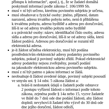
přístupu k informacím“, apod.), tj., že se žadatel domáhá
poskytnutí informací podle zákona č. 106/1999 Sb.
musí v ní být určeno, kterému povinném subjektu je určena,
musí obsahovat u fyzické osoby: jméno, příjmení, datum
narození, adresu trvalého pobytu nebo, není-li přihlášena
k trvalému pobytu, adresu bydliště a adresu pro doručování,
liší-li se od adresy trvalého pobytu nebo bydliště
a u právnické osoby: název, identifikační číslo osoby, adresu
sídla a adresu pro doručování, liší-li se od adresy sídla, která
žádost podává. Adresou pro doručování se rozumí též
elektronická adresa.
je-li žádost učiněna elektronicky, musí být podána
prostřednictvím elektronické adresy podatelny povinného
subjektu, pokud ji povinný subjekt zřídil. Pokud elektronické
adresy podatelny nejsou zveřejněny, postačí podání
na jakoukoliv elektronickou adresu povinného subjektu.
musí z ní být patrno o jakou informaci se žádá.
neobsahuje-li žádost uvedené údaje, povinný subjekt posoudí
ve smyslu ust. § 14 odst. 5 zákona žádost a:
brání-li nedostatek údajů o žadateli podle odstavce
2 postupu vyřízení žádosti o informaci podle tohoto
zákona, zejména podle § 14a nebo 15, vyzve žadatele
ve lhůtě do 7 dnů ode dne podání žádosti, aby žádost
doplnil; nevyhoví-li žadatel této výzvě do 30 dnů ode
dne jejího doručení, žádost odloží,