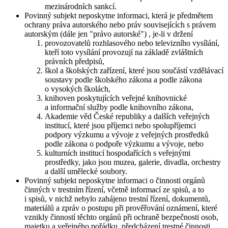
mezinárodních sankcí.
Povinný subjekt neposkytne informaci, která je předmětem
ochrany práva autorského nebo práv souvisejících s právem
autorským (dále jen "právo autorské") , je-li v držení
provozovatelů rozhlasového nebo televizního vysílání,
kteří toto vysílání provozují na základě zvláštních
právních předpisů,
škol a školských zařízení, které jsou součástí vzdělávací
soustavy podle školského zákona a podle zákona
o vysokých školách,
knihoven poskytujících veřejné knihovnické
a informační služby podle knihovního zákona,
Akademie věd České republiky a dalších veřejných
institucí, které jsou příjemci nebo spolupříjemci
podpory výzkumu a vývoje z veřejných prostředků
podle zákona o podpoře výzkumu a vývoje, nebo
kulturních institucí hospodařících s veřejnými
prostředky, jako jsou muzea, galerie, divadla, orchestry
a další umělecké soubory.
Povinný subjekt neposkytne informaci o činnosti orgánů
činných v trestním řízení, včetně informací ze spisů, a to
i spisů, v nichž nebylo zahájeno trestní řízení, dokumentů,
materiálů a zpráv o postupu při prověřování oznámení, které
vznikly činností těchto orgánů při ochraně bezpečnosti osob,
majetku a veřejného pořádku, předcházení trestné činnosti