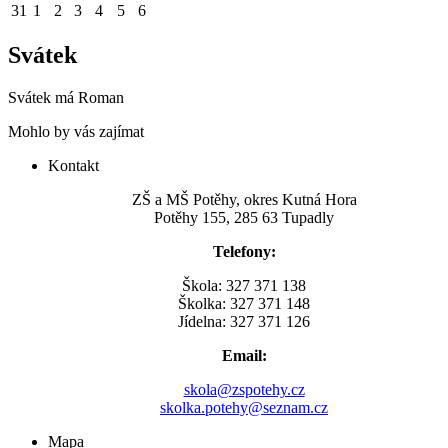
31
1
2
3
4
5
6
Svátek
Svátek má
Roman
Mohlo by vás zajímat
Kontakt
ZŠ a MŠ Potěhy, okres Kutná Hora
Potěhy 155, 285 63 Tupadly
Telefony:
Škola: 327 371 138
Školka: 327 371 148
Jídelna: 327 371 126
Email:
skola@zspotehy.cz
skolka.potehy@seznam.cz
Mapa