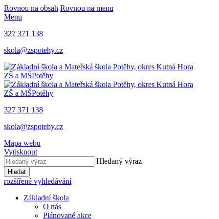
Rovnou na obsah
Rovnou na menu
Menu
327 371 138
skola@zspotehy.cz
ZŠ a MŠ
Potěhy
ZŠ a MŠ
Potěhy
327 371 138
skola@zspotehy.cz
Mapa webu
Vytisknout
Hledaný výraz
Hledat
rozšířené vyhledávání
Základní škola
O nás
Plánované akce