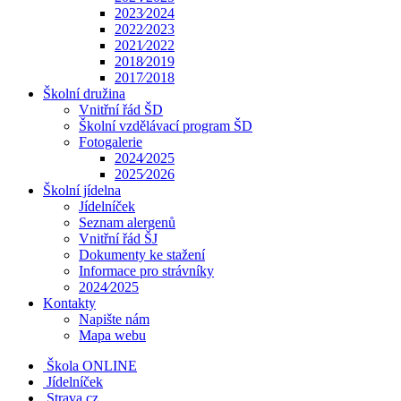
2023⁄2024
2022⁄2023
2021⁄2022
2018⁄2019
2017⁄2018
Školní družina
Vnitřní řád ŠD
Školní vzdělávací program ŠD
Fotogalerie
2024⁄2025
2025⁄2026
Školní jídelna
Jídelníček
Seznam alergenů
Vnitřní řád ŠJ
Dokumenty ke stažení
Informace pro strávníky
2024⁄2025
Kontakty
Napište nám
Mapa webu
Škola ONLINE
Jídelníček
Strava.cz