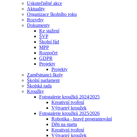
Uskutečněné akce
Aktuality
Organizace školního roku
Rozvrhy
Dokumenty
Ke stažení
ŠVP
Školní řád
MPP
Rozpočet
GDPR
Projekty
Projekty
Zaměstnanci školy
Školní parlament
Školská rada
Kroužky
Fotogalerie kroužků 2024⁄2025
Kreativní tvoření
Výtvarný kroužek
Fotogalerie kroužků 2025⁄2026
Robotika - hravé programování
Děti na startu
Kreativní tvoření
Výtvarný kroužek