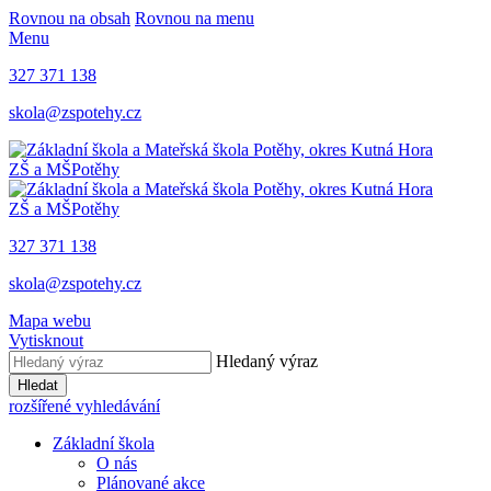
Rovnou na obsah
Rovnou na menu
Menu
327 371 138
skola@zspotehy.cz
ZŠ a MŠ
Potěhy
ZŠ a MŠ
Potěhy
327 371 138
skola@zspotehy.cz
Mapa webu
Vytisknout
Hledaný výraz
Hledat
rozšířené vyhledávání
Základní škola
O nás
Plánované akce