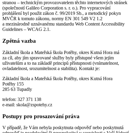
stranou – technickým provozovatelem těchto internetových stránek
(společností Galileo Corporation s. r. o.). Pro vypracování
prohlášení byl použit zákon č. 99/2019 Sb., a metodický pokyn
MVČR k tomuto zákonu, normy EN 301 549 V2 1.2
a mezinárodně uznávanému standardu Web Content Accessibility
Guidelines – WCAG 2.1.
Zpětná vazba
Základní škola a Mateřská škola Potěhy, okres Kutná Hora má
za cíl, aby jím spravované služby byly přístupné všem jejím
uživatelům a to na základě principů přístupnosti (vnímatelnost,
ovladatelnost, srozumitelnost a stabilita). Kontakt je:
Základní škola a Mateřská škola Potěhy, okres Kutná Hora
Potěhy 155
285 63 Tupadly
telefon: 327 371 138
e-mail: skola@zspotehy.cz
Postupy pro prosazování práva
V případě, že Vám nebyla poskytnuta odpověď nebo poskytnutá
odpověď je neadekvátní či neuspokojivá v souvislosti s Vaší žádostí