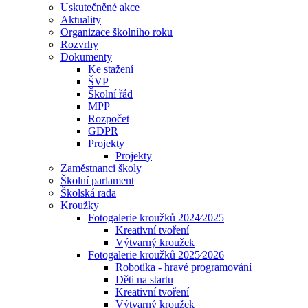
Uskutečněné akce
Aktuality
Organizace školního roku
Rozvrhy
Dokumenty
Ke stažení
ŠVP
Školní řád
MPP
Rozpočet
GDPR
Projekty
Projekty
Zaměstnanci školy
Školní parlament
Školská rada
Kroužky
Fotogalerie kroužků 2024⁄2025
Kreativní tvoření
Výtvarný kroužek
Fotogalerie kroužků 2025⁄2026
Robotika - hravé programování
Děti na startu
Kreativní tvoření
Výtvarný kroužek