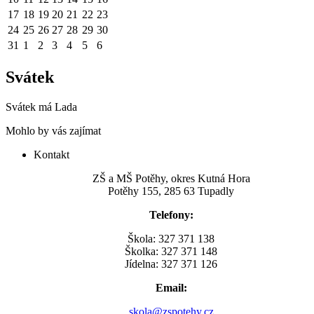
17
18
19
20
21
22
23
24
25
26
27
28
29
30
31
1
2
3
4
5
6
Svátek
Svátek má
Lada
Mohlo by vás zajímat
Kontakt
ZŠ a MŠ Potěhy, okres Kutná Hora
Potěhy 155, 285 63 Tupadly
Telefony:
Škola: 327 371 138
Školka: 327 371 148
Jídelna: 327 371 126
Email:
skola@zspotehy.cz