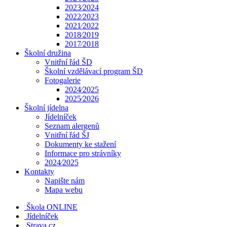
2023⁄2024
2022⁄2023
2021⁄2022
2018⁄2019
2017⁄2018
Školní družina
Vnitřní řád ŠD
Školní vzdělávací program ŠD
Fotogalerie
2024⁄2025
2025⁄2026
Školní jídelna
Jídelníček
Seznam alergenů
Vnitřní řád ŠJ
Dokumenty ke stažení
Informace pro strávníky
2024⁄2025
Kontakty
Napište nám
Mapa webu
Škola ONLINE
Jídelníček
Strava.cz