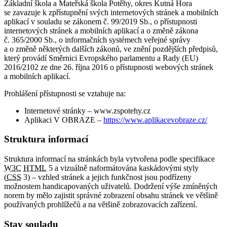
Základní škola a Mateřská škola Potěhy, okres Kutná Hora
se zavazuje k zpřístupnění svých internetových stránek a mobilních
aplikací v souladu se zákonem č. 99/2019 Sb., o přístupnosti
internetových stránek a mobilních aplikací a o změně zákona
č. 365/2000 Sb., o informačních systémech veřejné správy
a o změně některých dalších zákonů, ve znění pozdějších předpisů,
který provádí Směrnici Evropského parlamentu a Rady (EU)
2016/2102 ze dne 26. října 2016 o přístupnosti webových stránek
a mobilních aplikací.
Prohlášení přístupnosti se vztahuje na:
Internetové stránky – www.zspotehy.cz
Aplikaci V OBRAZE –
https://www.aplikacevobraze.cz/
Struktura informací
Struktura informací na stránkách byla vytvořena podle specifikace
W3C
HTML
5 a vizuálně naformátována kaskádovými styly
(
CSS
3) – vzhled stránek a jejich funkčnost jsou podřízeny
možnostem handicapovaných uživatelů. Dodržení výše zmíněných
norem by mělo zajistit správné zobrazení obsahu stránek ve většině
používaných prohlížečů a na většině zobrazovacích zařízení.
Stav souladu