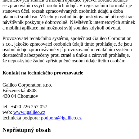
se zpracováním svých osobních údajů. V registračním formuláři je
stanoven účel, rozsah zpracovávaných osobních údajů a doba
platnosti souhlasu. Všechny osobní údaje poskytované při registraci
návštěvník poskytuje dobrovolně. Návštěvník internetových stránek
a mobilní aplikace má možnost svůj souhlas kdykoli odvolat.
Provozovatel redakčního systému, společnost Galileo Corporation
s.r.o., jakožto zpracovatel osobních údajů tímto prohlašuje, že jsou
osobní údaje zpracovávané v jí provozovaném redakčním systému
dostatečně zabezpečeny proti ztrátě a úniku a zároveň prohlašuje,
že neposkytuje žádné zpřístupněné osobní údaje třetím osobám.
Kontakt na technického provozovatele
Galileo Corporation s.r.o.
Březenecká 4808
430 04 Chomutov
tel.: +420 226 257 057
web:
www.igalileo.cz
technická podpora:
podpora@igalileo.cz
Nepřístupný obsah