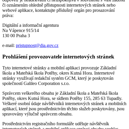
či oznámením ohledně přístupnosti internetových stránek nebo
webové aplikace, kontaktujte příslušný orgán pro prosazování
práva:
Digitální a informační agentura
Na Vápence 915/14
130 00 Praha 3
e-mail:
pristupnost@dia.gov.cz
Prohlášení provozovatele internetových stránek
Tyto internetové stránky a mobilní aplikaci provozuje Základní
škola a Mateřská škola Potěhy, okres Kutná Hora. Internetové
stránky využívají redakční systém GCM, který je poskytován
společností Galileo Corporation s.r.o.
Správcem veškerého obsahu je Základní škola a Mateřská škola
Potěhy, okres Kutná Hora, se sídlem Potěhy 155, 285 63 Tupadly.
Veškeré osobní údaje návštěvníků internetových stránek a mobilních
aplikací, které jsou prostřednictvím těchto služeb poskytovány, jsou
spravovány výlučně správcem obsahu.
Prostřednictvím registračního formuláře uděluje návštěvník
internetových stránek a mobilní aplikace správci obsahu souhlas