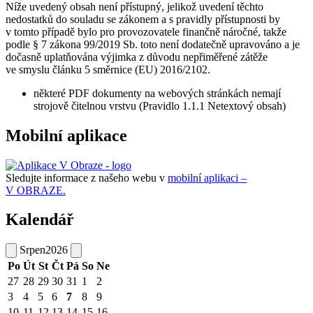
Níže uvedený obsah není přístupný, jelikož uvedení těchto
nedostatků do souladu se zákonem a s pravidly přístupnosti by
v tomto případě bylo pro provozovatele finančně náročné, takže
podle § 7 zákona 99/2019 Sb. toto není dodatečně upravováno a je
dočasně uplatňována výjimka z důvodu nepřiměřené zátěže
ve smyslu článku 5 směrnice (EU) 2016/2102.
některé PDF dokumenty na webových stránkách nemají
strojově čitelnou vrstvu (Pravidlo 1.1.1 Netextový obsah)
Mobilní aplikace
Sledujte informace z našeho webu v
mobilní aplikaci –
V OBRAZE.
Kalendář
Srpen
2026
Po
Út
St
Čt
Pá
So
Ne
27
28
29
30
31
1
2
3
4
5
6
7
8
9
10
11
12
13
14
15
16