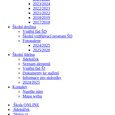
2023⁄2024
2022⁄2023
2021⁄2022
2018⁄2019
2017⁄2018
Školní družina
Vnitřní řád ŠD
Školní vzdělávací program ŠD
Fotogalerie
2024⁄2025
2025⁄2026
Školní jídelna
Jídelníček
Seznam alergenů
Vnitřní řád ŠJ
Dokumenty ke stažení
Informace pro strávníky
2024⁄2025
Kontakty
Napište nám
Mapa webu
Škola ONLINE
Jídelníček
Strava.cz