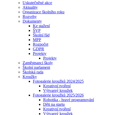
Uskutečněné akce
Aktuality
Organizace školního roku
Rozvrhy
Dokumenty
Ke stažení
ŠVP
Školní řád
MPP
Rozpočet
GDPR
Projekty
Projekty
Zaměstnanci školy
Školní parlament
Školská rada
Kroužky
Fotogalerie kroužků 2024⁄2025
Kreativní tvoření
Výtvarný kroužek
Fotogalerie kroužků 2025⁄2026
Robotika - hravé programování
Děti na startu
Kreativní tvoření
Výtvarný kroužek