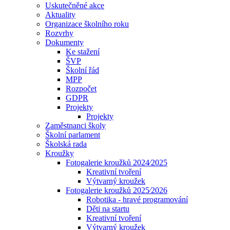
Uskutečněné akce
Aktuality
Organizace školního roku
Rozvrhy
Dokumenty
Ke stažení
ŠVP
Školní řád
MPP
Rozpočet
GDPR
Projekty
Projekty
Zaměstnanci školy
Školní parlament
Školská rada
Kroužky
Fotogalerie kroužků 2024⁄2025
Kreativní tvoření
Výtvarný kroužek
Fotogalerie kroužků 2025⁄2026
Robotika - hravé programování
Děti na startu
Kreativní tvoření
Výtvarný kroužek