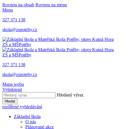
Rovnou na obsah
Rovnou na menu
Menu
327 371 138
skola@zspotehy.cz
ZŠ a MŠ
Potěhy
ZŠ a MŠ
Potěhy
327 371 138
skola@zspotehy.cz
Mapa webu
Vytisknout
Hledaný výraz
Hledat
rozšířené vyhledávání
Základní škola
O nás
Plánované akce