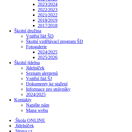
2023⁄2024
2022⁄2023
2021⁄2022
2018⁄2019
2017⁄2018
Školní družina
Vnitřní řád ŠD
Školní vzdělávací program ŠD
Fotogalerie
2024⁄2025
2025⁄2026
Školní jídelna
Jídelníček
Seznam alergenů
Vnitřní řád ŠJ
Dokumenty ke stažení
Informace pro strávníky
2024⁄2025
Kontakty
Napište nám
Mapa webu
Škola ONLINE
Jídelníček
Strava.cz