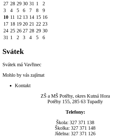
27
28
29
30
31
1
2
3
4
5
6
7
8
9
10
11
12
13
14
15
16
17
18
19
20
21
22
23
24
25
26
27
28
29
30
31
1
2
3
4
5
6
Svátek
Svátek má
Vavřinec
Mohlo by vás zajímat
Kontakt
ZŠ a MŠ Potěhy, okres Kutná Hora
Potěhy 155, 285 63 Tupadly
Telefony:
Škola: 327 371 138
Školka: 327 371 148
Jídelna: 327 371 126