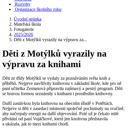
Rozvrhy
Organizace školního roku
Úvodní stránka
Mateřská škola
Fotogalerie
2025/2026
Děti z Motýlků vyrazily na výpravu za...
Děti z Motýlků vyrazily na
výpravu za knihami
Děti ze třídy Motýlků se vydaly za poznáváním světa knih a
příběhů. Nejprve navštívily knihovnu v základní škole, kde pro ně
paní učitelka Zemanová připravila zajímavý a pestrý program. Děti
se hravou formou seznámily s knihami i prostředím knihovny.
Další zastávkou byla knihovna na obecním úřadě v Potěhách.
Nejprve si děti v zasedací místnosti společně pochutnaly na svačině,
aby načerpaly energii na další objevování. Poté už je čekalo milé
přivítání od paní Vojáčkové, která jim knohvnu představila
a ukázala, jak to mezi knihami chodí.