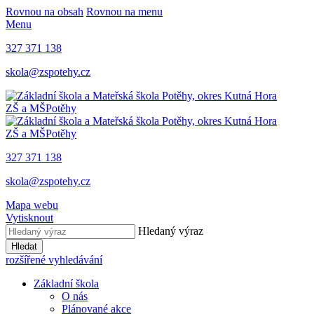
Rovnou na obsah
Rovnou na menu
Menu
327 371 138
skola@zspotehy.cz
ZŠ a MŠ
Potěhy
ZŠ a MŠ
Potěhy
327 371 138
skola@zspotehy.cz
Mapa webu
Vytisknout
Hledaný výraz
Hledat
rozšířené vyhledávání
Základní škola
O nás
Plánované akce