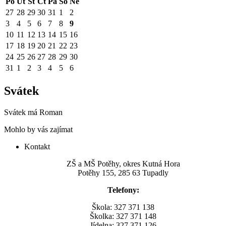
Po
Út
St
Čt
Pá
So
Ne
27
28
29
30
31
1
2
3
4
5
6
7
8
9
10
11
12
13
14
15
16
17
18
19
20
21
22
23
24
25
26
27
28
29
30
31
1
2
3
4
5
6
Svátek
Svátek má
Roman
Mohlo by vás zajímat
Kontakt
ZŠ a MŠ Potěhy, okres Kutná Hora
Potěhy 155, 285 63 Tupadly
Telefony:
Škola: 327 371 138
Školka: 327 371 148
Jídelna: 327 371 126