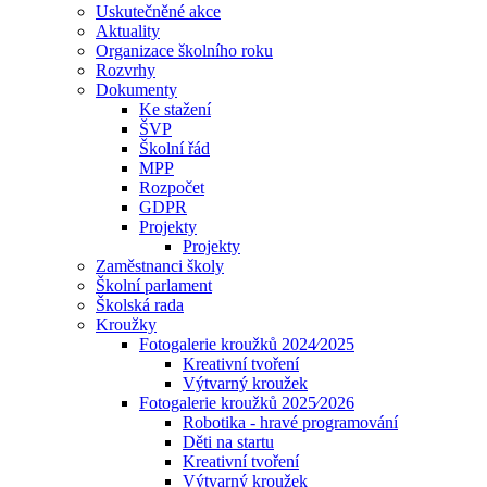
Uskutečněné akce
Aktuality
Organizace školního roku
Rozvrhy
Dokumenty
Ke stažení
ŠVP
Školní řád
MPP
Rozpočet
GDPR
Projekty
Projekty
Zaměstnanci školy
Školní parlament
Školská rada
Kroužky
Fotogalerie kroužků 2024⁄2025
Kreativní tvoření
Výtvarný kroužek
Fotogalerie kroužků 2025⁄2026
Robotika - hravé programování
Děti na startu
Kreativní tvoření
Výtvarný kroužek