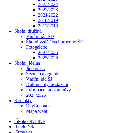
2023⁄2024
2022⁄2023
2021⁄2022
2018⁄2019
2017⁄2018
Školní družina
Vnitřní řád ŠD
Školní vzdělávací program ŠD
Fotogalerie
2024⁄2025
2025⁄2026
Školní jídelna
Jídelníček
Seznam alergenů
Vnitřní řád ŠJ
Dokumenty ke stažení
Informace pro strávníky
2024⁄2025
Kontakty
Napište nám
Mapa webu
Škola ONLINE
Jídelníček
Strava.cz