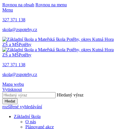
Rovnou na obsah
Rovnou na menu
Menu
327 371 138
skola@zspotehy.cz
ZŠ a MŠ
Potěhy
ZŠ a MŠ
Potěhy
327 371 138
skola@zspotehy.cz
Mapa webu
Vytisknout
Hledaný výraz
Hledat
rozšířené vyhledávání
Základní škola
O nás
Plánované akce