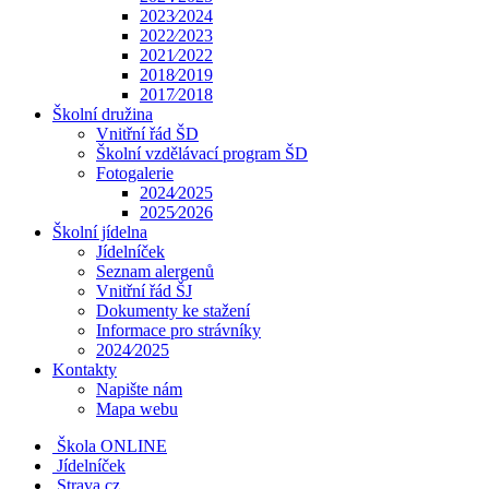
2023⁄2024
2022⁄2023
2021⁄2022
2018⁄2019
2017⁄2018
Školní družina
Vnitřní řád ŠD
Školní vzdělávací program ŠD
Fotogalerie
2024⁄2025
2025⁄2026
Školní jídelna
Jídelníček
Seznam alergenů
Vnitřní řád ŠJ
Dokumenty ke stažení
Informace pro strávníky
2024⁄2025
Kontakty
Napište nám
Mapa webu
Škola ONLINE
Jídelníček
Strava.cz