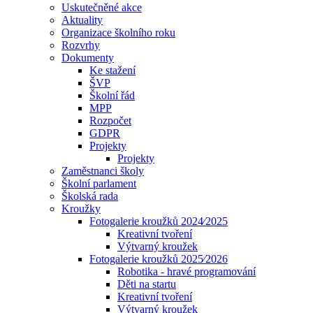
Uskutečněné akce
Aktuality
Organizace školního roku
Rozvrhy
Dokumenty
Ke stažení
ŠVP
Školní řád
MPP
Rozpočet
GDPR
Projekty
Projekty
Zaměstnanci školy
Školní parlament
Školská rada
Kroužky
Fotogalerie kroužků 2024⁄2025
Kreativní tvoření
Výtvarný kroužek
Fotogalerie kroužků 2025⁄2026
Robotika - hravé programování
Děti na startu
Kreativní tvoření
Výtvarný kroužek