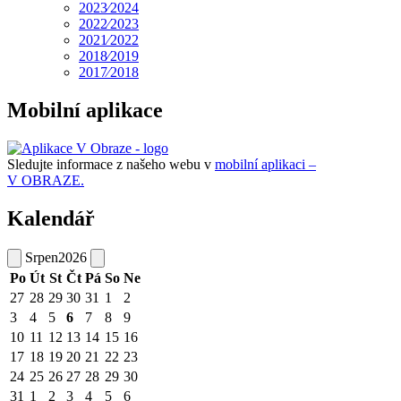
2023⁄2024
2022⁄2023
2021⁄2022
2018⁄2019
2017⁄2018
Mobilní aplikace
Sledujte informace z našeho webu v
mobilní aplikaci –
V OBRAZE.
Kalendář
Srpen
2026
Po
Út
St
Čt
Pá
So
Ne
27
28
29
30
31
1
2
3
4
5
6
7
8
9
10
11
12
13
14
15
16
17
18
19
20
21
22
23
24
25
26
27
28
29
30
31
1
2
3
4
5
6