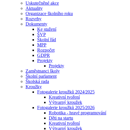
Uskutečněné akce
Aktuality
Organizace školního roku
Rozvrhy
Dokumenty
Ke stažení
ŠVP
Školní řád
MPP
Rozpočet
GDPR
Projekty
Projekty
Zaměstnanci školy
Školní parlament
Školská rada
Kroužky
Fotogalerie kroužků 2024⁄2025
Kreativní tvoření
Výtvarný kroužek
Fotogalerie kroužků 2025⁄2026
Robotika - hravé programování
Děti na startu
Kreativní tvoření
Výtvarný kroužek