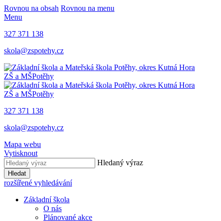
Rovnou na obsah
Rovnou na menu
Menu
327 371 138
skola@zspotehy.cz
ZŠ a MŠ
Potěhy
ZŠ a MŠ
Potěhy
327 371 138
skola@zspotehy.cz
Mapa webu
Vytisknout
Hledaný výraz
Hledat
rozšířené vyhledávání
Základní škola
O nás
Plánované akce