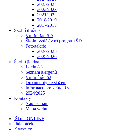
2023⁄2024
2022⁄2023
2021⁄2022
2018⁄2019
2017⁄2018
Školní družina
Vnitřní řád ŠD
Školní vzdělávací program ŠD
Fotogalerie
2024⁄2025
2025⁄2026
Školní jídelna
Jídelníček
Seznam alergenů
Vnitřní řád ŠJ
Dokumenty ke stažení
Informace pro strávníky
2024⁄2025
Kontakty
Napište nám
Mapa webu
Škola ONLINE
Jídelníček
Strava.cz