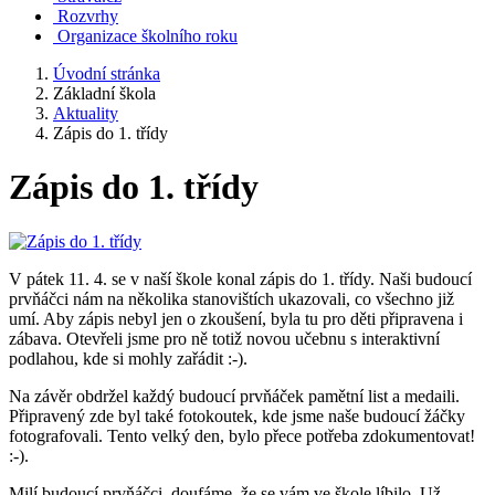
Rozvrhy
Organizace školního roku
Úvodní stránka
Základní škola
Aktuality
Zápis do 1. třídy
Zápis do 1. třídy
V pátek 11. 4. se v naší škole konal zápis do 1. třídy. Naši budoucí
prvňáčci nám na několika stanovištích ukazovali, co všechno již
umí. Aby zápis nebyl jen o zkoušení, byla tu pro děti připravena i
zábava. Otevřeli jsme pro ně totiž novou učebnu s interaktivní
podlahou, kde si mohly zařádit :-).
Na závěr obdržel každý budoucí prvňáček pamětní list a medaili.
Připravený zde byl také fotokoutek, kde jsme naše budoucí žáčky
fotografovali. Tento velký den, bylo přece potřeba zdokumentovat!
:-).
Milí budoucí prvňáčci, doufáme, že se vám ve škole líbilo. Už