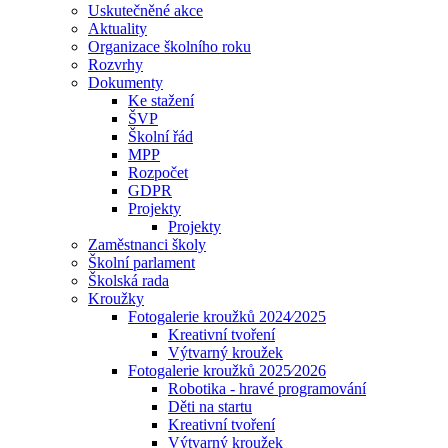
Uskutečněné akce
Aktuality
Organizace školního roku
Rozvrhy
Dokumenty
Ke stažení
ŠVP
Školní řád
MPP
Rozpočet
GDPR
Projekty
Projekty
Zaměstnanci školy
Školní parlament
Školská rada
Kroužky
Fotogalerie kroužků 2024⁄2025
Kreativní tvoření
Výtvarný kroužek
Fotogalerie kroužků 2025⁄2026
Robotika - hravé programování
Děti na startu
Kreativní tvoření
Výtvarný kroužek