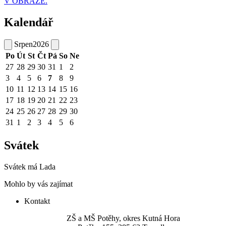
V OBRAZE.
Kalendář
Srpen
2026
Po
Út
St
Čt
Pá
So
Ne
27
28
29
30
31
1
2
3
4
5
6
7
8
9
10
11
12
13
14
15
16
17
18
19
20
21
22
23
24
25
26
27
28
29
30
31
1
2
3
4
5
6
Svátek
Svátek má
Lada
Mohlo by vás zajímat
Kontakt
ZŠ a MŠ Potěhy, okres Kutná Hora