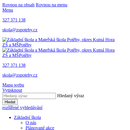
Rovnou na obsah
Rovnou na menu
Menu
327 371 138
skola@zspotehy.cz
ZŠ a MŠ
Potěhy
ZŠ a MŠ
Potěhy
327 371 138
skola@zspotehy.cz
Mapa webu
Vytisknout
Hledaný výraz
Hledat
rozšířené vyhledávání
Základní škola
O nás
Plánované akce