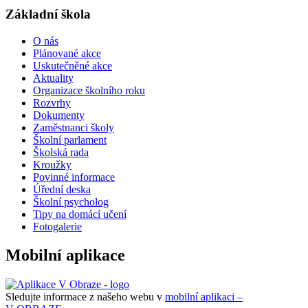
Základní škola
O nás
Plánované akce
Uskutečněné akce
Aktuality
Organizace školního roku
Rozvrhy
Dokumenty
Zaměstnanci školy
Školní parlament
Školská rada
Kroužky
Povinné informace
Úřední deska
Školní psycholog
Tipy na domácí učení
Fotogalerie
Mobilní aplikace
Sledujte informace z našeho webu v
mobilní aplikaci –