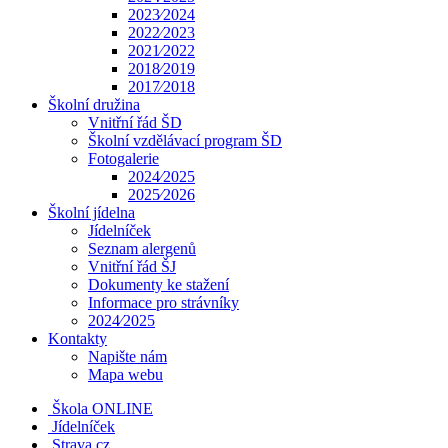
2023⁄2024
2022⁄2023
2021⁄2022
2018⁄2019
2017⁄2018
Školní družina
Vnitřní řád ŠD
Školní vzdělávací program ŠD
Fotogalerie
2024⁄2025
2025⁄2026
Školní jídelna
Jídelníček
Seznam alergenů
Vnitřní řád ŠJ
Dokumenty ke stažení
Informace pro strávníky
2024⁄2025
Kontakty
Napište nám
Mapa webu
Škola ONLINE
Jídelníček
Strava.cz