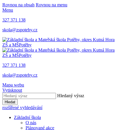
Rovnou na obsah
Rovnou na menu
Menu
327 371 138
skola@zspotehy.cz
ZŠ a MŠ
Potěhy
ZŠ a MŠ
Potěhy
327 371 138
skola@zspotehy.cz
Mapa webu
Vytisknout
Hledaný výraz
Hledat
rozšířené vyhledávání
Základní škola
O nás
Plánované akce