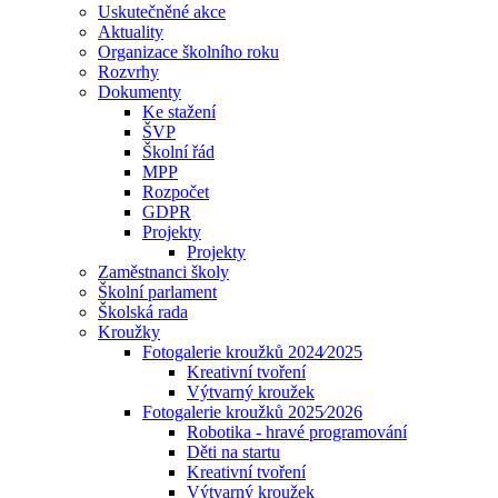
Uskutečněné akce
Aktuality
Organizace školního roku
Rozvrhy
Dokumenty
Ke stažení
ŠVP
Školní řád
MPP
Rozpočet
GDPR
Projekty
Projekty
Zaměstnanci školy
Školní parlament
Školská rada
Kroužky
Fotogalerie kroužků 2024⁄2025
Kreativní tvoření
Výtvarný kroužek
Fotogalerie kroužků 2025⁄2026
Robotika - hravé programování
Děti na startu
Kreativní tvoření
Výtvarný kroužek