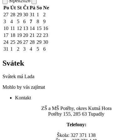
Srpen
2026
Po
Út
St
Čt
Pá
So
Ne
27
28
29
30
31
1
2
3
4
5
6
7
8
9
10
11
12
13
14
15
16
17
18
19
20
21
22
23
24
25
26
27
28
29
30
31
1
2
3
4
5
6
Svátek
Svátek má
Lada
Mohlo by vás zajímat
Kontakt
ZŠ a MŠ Potěhy, okres Kutná Hora
Potěhy 155, 285 63 Tupadly
Telefony:
Škola: 327 371 138