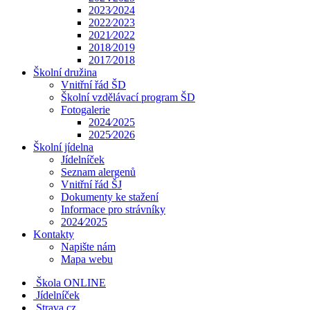
2023⁄2024
2022⁄2023
2021⁄2022
2018⁄2019
2017⁄2018
Školní družina
Vnitřní řád ŠD
Školní vzdělávací program ŠD
Fotogalerie
2024⁄2025
2025⁄2026
Školní jídelna
Jídelníček
Seznam alergenů
Vnitřní řád ŠJ
Dokumenty ke stažení
Informace pro strávníky
2024⁄2025
Kontakty
Napište nám
Mapa webu
Škola ONLINE
Jídelníček
Strava.cz